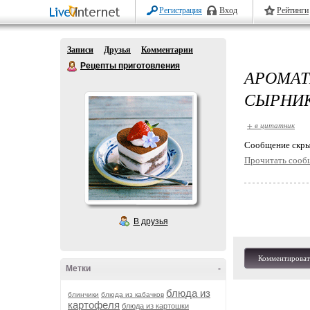
Регистрация
Вход
Рейтинги
Записи
Друзья
Комментарии
Рецепты приготовления
АРОМАТ
СЫРНИК
+ в цитатник
Cообщение скры
Прочитать сооб
В друзья
Комментироват
Метки
-
блюда из
блинчики
блюда из кабачков
картофеля
блюда из картошки