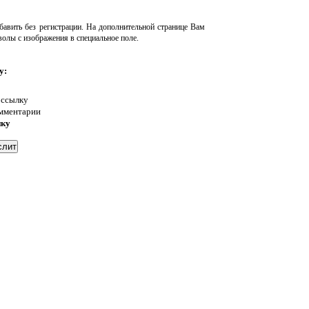
авить без регистрации. На дополнительной странице Вам
волы с изображения в специальное поле.
у:
 ссылку
омментарии
нку