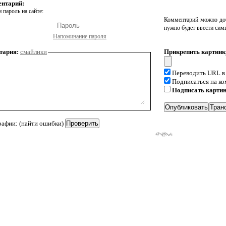
ентарий:
 пароль на сайте:
Комментарий можно доб
нужно будет ввести сим
Напоминание пароля
тария:
смайлики
Прикрепить картинк
Переводить URL в
Подписаться на к
Подписать карти
рафии: (найти ошибки)