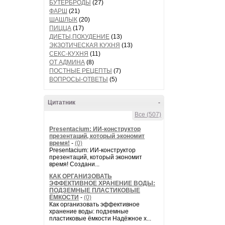
БУТЕРБРОДЫ
(27)
ФАРШ
(21)
ШАШЛЫК
(20)
ПИЦЦА
(17)
ДИЕТЫ,ПОХУДЕНИЕ
(13)
ЭКЗОТИЧЕСКАЯ КУХНЯ
(13)
СЕКС-КУХНЯ
(11)
ОТ АДМИНА
(8)
ПОСТНЫЕ РЕЦЕПТЫ
(7)
ВОПРОСЫ-ОТВЕТЫ
(5)
Цитатник
-
Все (507)
Presentacium: ИИ‑конструктор
презентаций, который экономит
время!
-
(0)
Presentacium: ИИ‑конструктор
презентаций, который экономит
время! Создани...
КАК ОРГАНИЗОВАТЬ
ЭФФЕКТИВНОЕ ХРАНЕНИЕ ВОДЫ:
ПОДЗЕМНЫЕ ПЛАСТИКОВЫЕ
ЁМКОСТИ
-
(0)
Как организовать эффективное
хранение воды: подземные
пластиковые ёмкости Надёжное х...