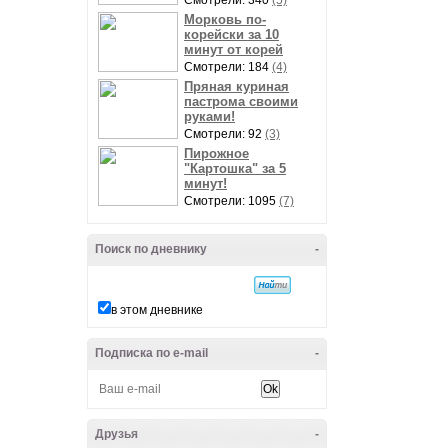
Смотрели: 340
(5)
Морковь по-
корейски за 10
минут от корей
Смотрели: 184
(4)
Пряная куриная
пастрома своими
руками!
Смотрели: 92
(3)
Пирожное
"Картошка" за 5
минут!
Смотрели: 1095
(7)
Поиск по дневнику
-
в этом дневнике
Подписка по e-mail
-
Друзья
-