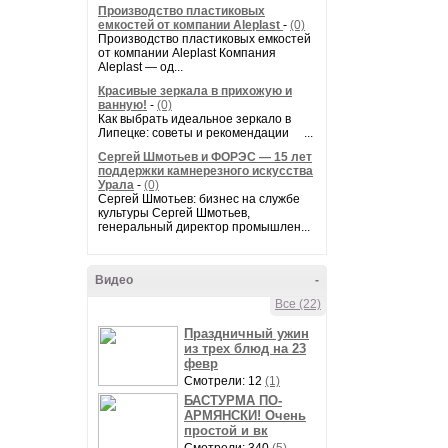
Производство пластиковых
емкостей от компании Aleplast
-
(0)
Производство пластиковых емкостей
от компании Aleplast Компания
Aleplast — од...
Красивые зеркала в прихожую и
ванную!
-
(0)
Как выбрать идеальное зеркало в
Липецке: советы и рекомендации ...
Сергей Шмотьев и ФОРЭС — 15 лет
поддержки камнерезного искусства
Урала
-
(0)
Сергей Шмотьев: бизнес на службе
культуры Сергей Шмотьев,
генеральный директор промышлен...
Видео
-
Все (22)
Праздничный ужин
из трех блюд на 23
февр
Смотрели: 12
(1)
БАСТУРМА ПО-
АРМЯНСКИ! Очень
простой и вк