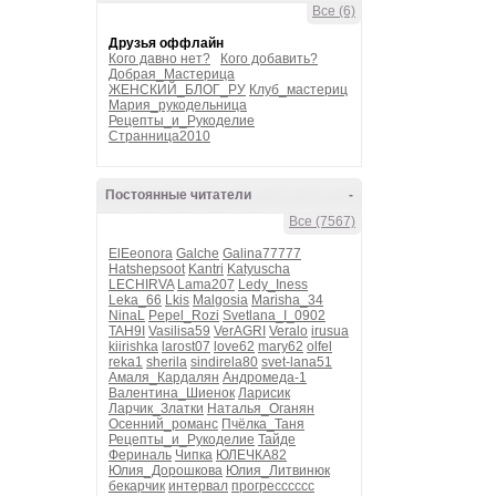
Все (6)
Друзья оффлайн
Кого давно нет?
Кого добавить?
Добрая_Мастерица
ЖЕНСКИЙ_БЛОГ_РУ
Клуб_мастериц
Мария_рукодельница
Рецепты_и_Рукоделие
Странница2010
Постоянные читатели
-
Все (7567)
ElEeonora
Galche
Galina77777
Hatshepsoot
Kantri
Katyuscha
LECHIRVA
Lama207
Ledy_Iness
Leka_66
Lkis
Malgosia
Marisha_34
NinaL
Pepel_Rozi
Svetlana_I_0902
TAH9I
Vasilisa59
VerAGRI
Veralo
irusua
kiirishka
larost07
love62
mary62
olfel
reka1
sherila
sindirela80
svet-lana51
Амаля_Кардалян
Андромеда-1
Валентина_Шиенок
Ларисик
Ларчик_Златки
Наталья_Оганян
Осенний_романс
Пчёлка_Таня
Рецепты_и_Рукоделие
Тайде
Фериналь
Чипка
ЮЛЕЧКА82
Юлия_Дорошкова
Юлия_Литвинюк
бекарчик
интервал
прогресссссс