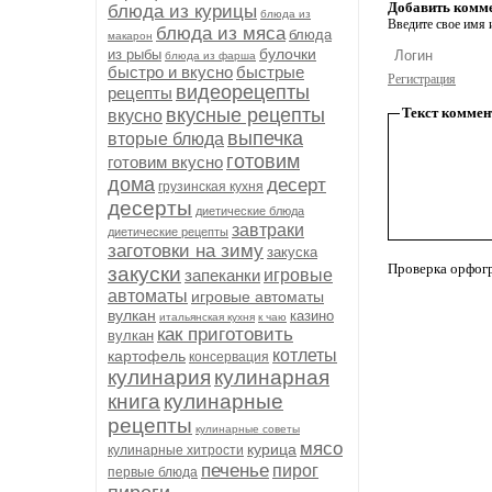
Добавить комм
блюда из курицы
блюда из
Введите свое имя и
блюда из мяса
блюда
макарон
булочки
из рыбы
блюда из фарша
быстро и вкусно
быстрые
Регистрация
видеорецепты
рецепты
вкусные рецепты
Текст коммен
вкусно
выпечка
вторые блюда
готовим
готовим вкусно
дома
десерт
грузинская кухня
десерты
диетические блюда
завтраки
диетические рецепты
заготовки на зиму
закуска
Проверка орфог
закуски
запеканки
игровые
автоматы
игровые автоматы
вулкан
казино
итальянская кухня
к чаю
как приготовить
вулкан
котлеты
картофель
консервация
кулинария
кулинарная
книга
кулинарные
рецепты
кулинарные советы
мясо
курица
кулинарные хитрости
печенье
пирог
первые блюда