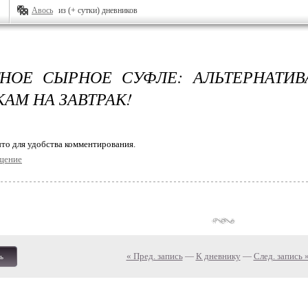
Авось
из (+ сутки) дневников
НОЕ СЫРНОЕ СУФЛЕ: АЛЬТЕРНАТИ
АМ НА ЗАВТРАК!
то для удобства комментирования.
щение
« Пред. запись
—
К дневнику
—
След. запись 
ь