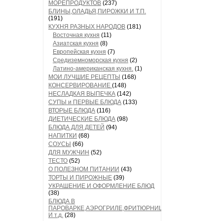
МОРЕПРОДУКТОВ
(237)
БЛИНЫ,ОЛАДЬЯ,ПИРОЖКИ И Т.П.
(191)
КУХНЯ РАЗНЫХ НАРОДОВ
(181)
Восточная кухня
(11)
Азиатская кухня
(8)
Европейская кухня
(7)
Средиземноморская кухня
(2)
Латино-американская кухня.
(1)
МОИ ЛУЧШИЕ РЕЦЕПТЫ
(168)
КОНСЕРВИРОВАНИЕ
(148)
НЕСЛАДКАЯ ВЫПЕЧКА
(142)
СУПЫ и ПЕРВЫЕ БЛЮДА
(133)
ВТОРЫЕ БЛЮДА
(116)
ДИЕТИЧЕСКИЕ БЛЮДА
(98)
БЛЮДА ДЛЯ ДЕТЕЙ
(94)
НАПИТКИ
(68)
СОУСЫ
(66)
ДЛЯ МУЖЧИН
(52)
ТЕСТО
(52)
О ПОЛЕЗНОМ ПИТАНИИ
(43)
ТОРТЫ И ПИРОЖНЫЕ
(39)
УКРАШЕНИЕ И ОФОРМЛЕНИЕ БЛЮД
(38)
БЛЮДА В
ПАРОВАРКЕ,АЭРОГРИЛЕ,ФРИТЮРНИЦЕ
И т.д.
(28)