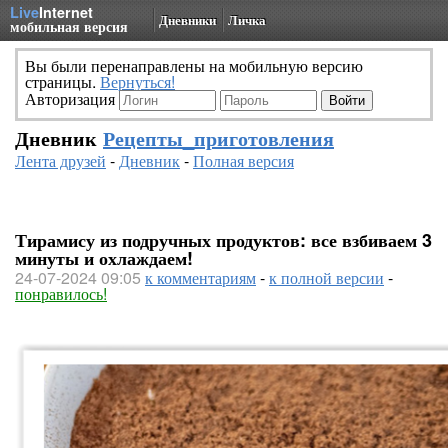
Live
Internet
Дневники
Личка
мобильная версия
Вы были перенаправлены на мобильную версию
страницы.
Вернуться!
Авторизация
Дневник
Рецепты_приготовления
Лента друзей
-
Дневник
-
Полная версия
Тирамису из подручных продуктов: все взбиваем 3
минуты и охлаждаем!
24-07-2024 09:05
к комментариям
-
к полной версии
-
понравилось!