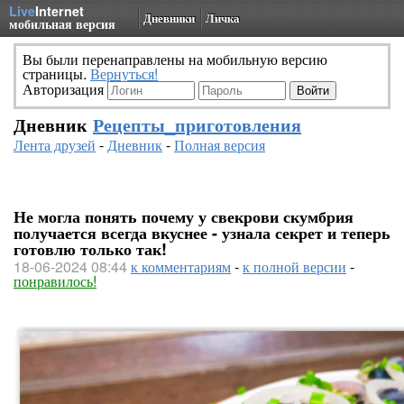
Live
Internet
Дневники
Личка
мобильная версия
Вы были перенаправлены на мобильную версию
страницы.
Вернуться!
Авторизация
Дневник
Рецепты_приготовления
Лента друзей
-
Дневник
-
Полная версия
Не могла понять почему у свекрови скумбрия
получается всегда вкуснее - узнала секрет и теперь
готовлю только так!
18-06-2024 08:44
к комментариям
-
к полной версии
-
понравилось!