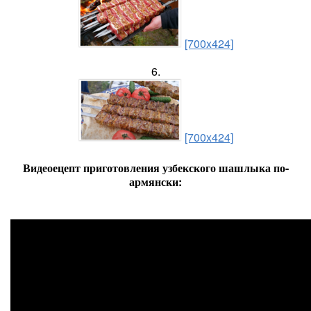
[700x424]
6.
[700x424]
Видеоецепт приготовления узбекского шашлыка по-
армянски: