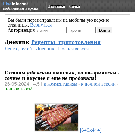
Live
Internet
Дневники
Личка
мобильная версия
Вы были перенаправлены на мобильную версию
страницы.
Вернуться!
Авторизация
Дневник
Рецепты_приготовления
Лента друзей
-
Дневник
-
Полная версия
Готовим узбекский шашлык, но по-армянски -
сочнее и вкуснее я еще не пробовала!
26-05-2024 14:51
к комментариям
-
к полной версии
-
понравилось!
[649x414]