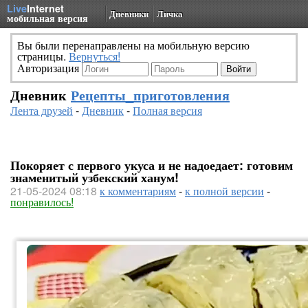
Live
Internet
Дневники
Личка
мобильная версия
Вы были перенаправлены на мобильную версию
страницы.
Вернуться!
Авторизация
Дневник
Рецепты_приготовления
Лента друзей
-
Дневник
-
Полная версия
Покоряет с первого укуса и не надоедает: готовим
знаменитый узбекский ханум!
21-05-2024 08:18
к комментариям
-
к полной версии
-
понравилось!