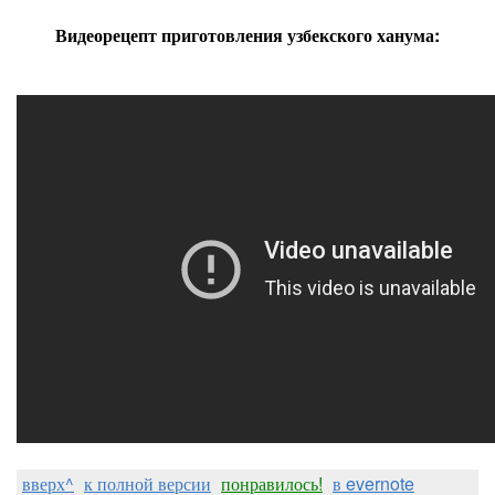
Видеорецепт приготовления узбекского ханума:
вверх^
к полной версии
понравилось!
в evernote