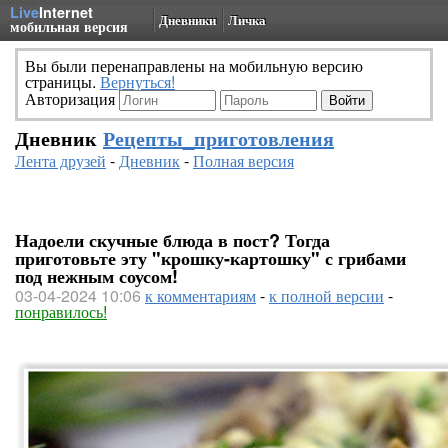
Live
Internet
Дневники
Личка
мобильная версия
Вы были перенаправлены на мобильную версию
страницы.
Вернуться!
Авторизация
Дневник
Рецепты_приготовления
Лента друзей
-
Дневник
-
Полная версия
Надоели скучные блюда в пост? Тогда
приготовьте эту "крошку-картошку" с грибами
под нежным соусом!
03-04-2024 10:06
к комментариям
-
к полной версии
-
понравилось!