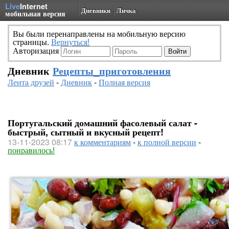
Live
Internet
Дневники
Личка
мобильная версия
Вы были перенаправлены на мобильную версию
страницы.
Вернуться!
Авторизация
Дневник
Рецепты_приготовления
Лента друзей
-
Дневник
-
Полная версия
Португальский домашний фасолевый салат -
быстрый, сытный и вкусный рецепт!
13-11-2023 08:17
к комментариям
-
к полной версии
-
понравилось!