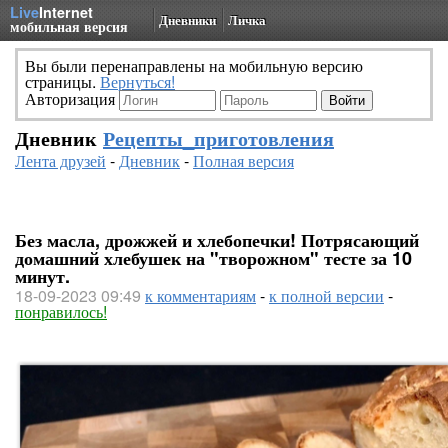
Live
Internet
Дневники
Личка
мобильная версия
Вы были перенаправлены на мобильную версию
страницы.
Вернуться!
Авторизация
Дневник
Рецепты_приготовления
Лента друзей
-
Дневник
-
Полная версия
Без масла, дрожжей и хлебопечки! Потрясающий
домашний хлебушек на "творожном" тесте за 10
минут.
18-09-2023 09:49
к комментариям
-
к полной версии
-
понравилось!