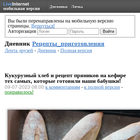
Live
Internet
Дневники
Личка
мобильная версия
Вы были перенаправлены на мобильную версию
страницы.
Вернуться!
Авторизация
Дневник
Рецепты_приготовления
Лента друзей
-
Дневник
-
Полная версия
Кукурузный хлеб и рецепт пряников на кефире
тех самых, которые готовили наши бабушки!
09-07-2023 08:00
к комментариям
-
к полной версии
-
понравилось!