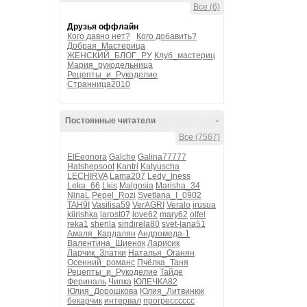
Все (6)
Друзья оффлайн
Кого давно нет?
Кого добавить?
Добрая_Мастерица
ЖЕНСКИЙ_БЛОГ_РУ
Клуб_мастериц
Мария_рукодельница
Рецепты_и_Рукоделие
Странница2010
Постоянные читатели
-
Все (7567)
ElEeonora
Galche
Galina77777
Hatshepsoot
Kantri
Katyuscha
LECHIRVA
Lama207
Ledy_Iness
Leka_66
Lkis
Malgosia
Marisha_34
NinaL
Pepel_Rozi
Svetlana_I_0902
TAH9I
Vasilisa59
VerAGRI
Veralo
irusua
kiirishka
larost07
love62
mary62
olfel
reka1
sherila
sindirela80
svet-lana51
Амаля_Кардалян
Андромеда-1
Валентина_Шиенок
Ларисик
Ларчик_Златки
Наталья_Оганян
Осенний_романс
Пчёлка_Таня
Рецепты_и_Рукоделие
Тайде
Фериналь
Чипка
ЮЛЕЧКА82
Юлия_Дорошкова
Юлия_Литвинюк
бекарчик
интервал
прогресссссс