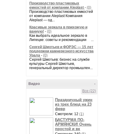
Производство пластиковых
емкостей от компании Aleplast
-
(0)
Производство пластиковых емкостей
от компании Aleplast Компания
Aleplast — од...
Красивые зеркала в прихожую и
ванную!
-
(0)
Как выбрать идеальное зеркало в
Липецке: советы и рекомендации ...
Сергей Шмотьев и ФОРЭС — 15 лет
поддержки камнерезного искусства
Урала
-
(0)
Сергей Шмотьев: бизнес на службе
культуры Сергей Шмотьев,
генеральный директор промышлен...
Видео
-
Все (22)
Праздничный ужин
из трех блюд на 23
февр
Смотрели: 12
(1)
БАСТУРМА ПО-
АРМЯНСКИ! Очень
простой и вк