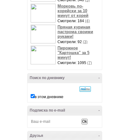
Смотрели: 340
(5)
Морковь по-
корейски за 10
минут от корей
Смотрели: 184
(4)
Пряная куриная
пастрома своими
руками!
Смотрели: 92
(3)
Пирожное
"Картошка" за 5
минут!
Смотрели: 1095
(7)
Поиск по дневнику
-
в этом дневнике
Подписка по e-mail
-
Друзья
-