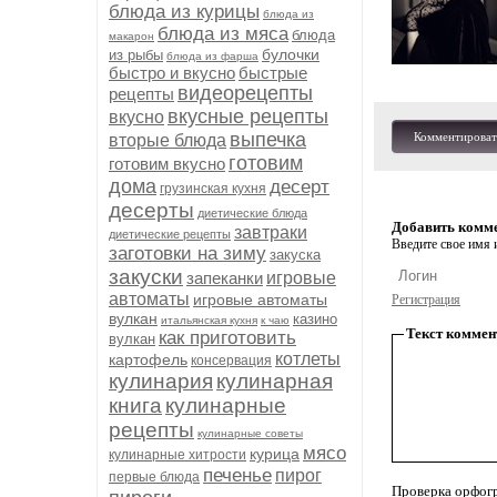
блюда из курицы
блюда из
блюда из мяса
блюда
макарон
булочки
из рыбы
блюда из фарша
быстро и вкусно
быстрые
видеорецепты
рецепты
вкусные рецепты
вкусно
выпечка
Комментироват
вторые блюда
готовим
готовим вкусно
дома
десерт
грузинская кухня
десерты
диетические блюда
Добавить комм
завтраки
диетические рецепты
Введите свое имя и
заготовки на зиму
закуска
закуски
запеканки
игровые
автоматы
игровые автоматы
Регистрация
вулкан
казино
итальянская кухня
к чаю
Текст коммен
как приготовить
вулкан
котлеты
картофель
консервация
кулинария
кулинарная
книга
кулинарные
рецепты
кулинарные советы
мясо
курица
кулинарные хитрости
печенье
пирог
первые блюда
Проверка орфог