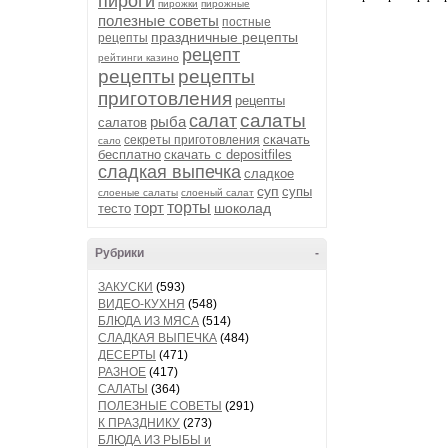
пироги
пирожки
пирожные
полезные советы
постные
праздничные рецепты
рецепты
рецепт
рейтинги казино
рецепты
рецепты
приготовления
рецепты
салаты
салат
рыба
салатов
скачать
секреты приготовления
сало
бесплатно
скачать с depositfiles
сладкая выпечка
сладкое
суп
супы
слоеные салаты
слоеный салат
торт
торты
шоколад
тесто
Рубрики
-
ЗАКУСКИ
(593)
ВИДЕО-КУХНЯ
(548)
БЛЮДА ИЗ МЯСА
(514)
СЛАДКАЯ ВЫПЕЧКА
(484)
ДЕСЕРТЫ
(471)
РАЗНОЕ
(417)
САЛАТЫ
(364)
ПОЛЕЗНЫЕ СОВЕТЫ
(291)
К ПРАЗДНИКУ
(273)
БЛЮДА ИЗ РЫБЫ и