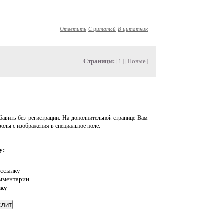
Ответить
С цитатой
В цитатник
»
Страницы:
[1] [
Новые
]
авить без регистрации. На дополнительной странице Вам
волы с изображения в специальное поле.
у:
 ссылку
омментарии
нку