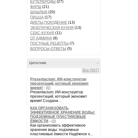
БУТЕРБРОДЫ
(27)
ФАРШ
(21)
ШАШЛЫК
(20)
ПИЦЦА
(17)
ДИЕТЫ,ПОХУДЕНИЕ
(13)
ЭКЗОТИЧЕСКАЯ КУХНЯ
(13)
СЕКС-КУХНЯ
(11)
ОТ АДМИНА
(8)
ПОСТНЫЕ РЕЦЕПТЫ
(7)
ВОПРОСЫ-ОТВЕТЫ
(5)
Цитатник
-
Все (507)
Presentacium: ИИ‑конструктор
презентаций, который экономит
время!
-
(0)
Presentacium: ИИ‑конструктор
презентаций, который экономит
время! Создани...
КАК ОРГАНИЗОВАТЬ
ЭФФЕКТИВНОЕ ХРАНЕНИЕ ВОДЫ:
ПОДЗЕМНЫЕ ПЛАСТИКОВЫЕ
ЁМКОСТИ
-
(0)
Как организовать эффективное
хранение воды: подземные
пластиковые ёмкости Надёжное х...