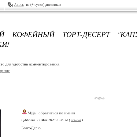
Авось
из (+ сутки) дневников
Й КОФЕЙНЫЙ ТОРТ-ДЕСЕРТ "КАП
И!
то для удобства комментирования.
щение
Mjja
обратиться по имени
Суббота, 27 Мая 2023 г. 08:38 (
ссылка
)
БлагоДарю.