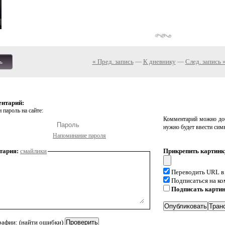
« Пред. запись
—
К дневнику
—
След. запись 
ь
ентарий:
 пароль на сайте:
Комментарий можно доб
нужно будет ввести сим
Напоминание пароля
тария:
смайлики
Прикрепить картинк
Переводить URL в
Подписаться на к
Подписать карти
рафии: (найти ошибки)