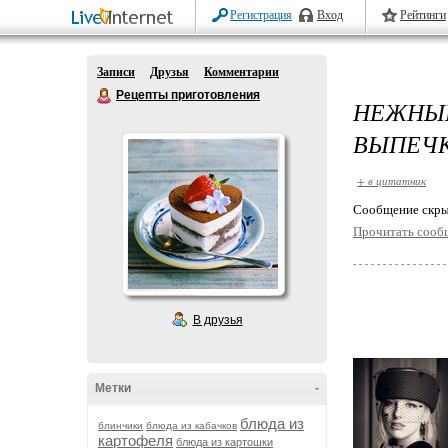
Регистрация
Вход
Рейтинги
Записи
Друзья
Комментарии
Рецепты приготовления
НЕЖНЫ
ВЫПЕЧК
+ в цитатник
Cообщение скры
Прочитать сооб
В друзья
Метки
-
блюда из
блинчики
блюда из кабачков
картофеля
блюда из картошки