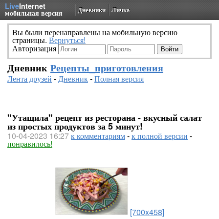
Live
Internet
Дневники
Личка
мобильная версия
Вы были перенаправлены на мобильную версию
страницы.
Вернуться!
Авторизация
Дневник
Рецепты_приготовления
Лента друзей
-
Дневник
-
Полная версия
"Утащила" рецепт из ресторана - вкусный салат
из простых продуктов за 5 минут!
10-04-2023 16:27
к комментариям
-
к полной версии
-
понравилось!
[700x458]