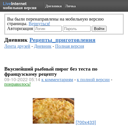
Live
Internet
Дневники
Личка
мобильная версия
Вы были перенаправлены на мобильную версию
страницы.
Вернуться!
Авторизация
Дневник
Рецепты_приготовления
Лента друзей
-
Дневник
-
Полная версия
Вкуснейший рыбный пирог без теста по
французскому рецепту
09-10-2022 05:14
к комментариям
-
к полной версии
-
понравилось!
[700x433]