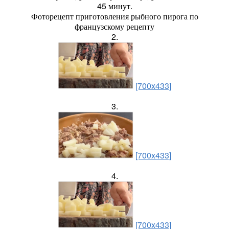
45 минут.
Фоторецепт приготовления рыбного пирога по
французскому рецепту
2.
[700x433]
3.
[700x433]
4.
[700x433]