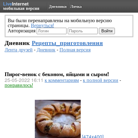
Live
Internet
Дневники
Личка
мобильная версия
Вы были перенаправлены на мобильную версию
страницы.
Вернуться!
Авторизация
Дневник
Рецепты_приготовления
Лента друзей
-
Дневник
-
Полная версия
Пирог-венок с беконом, яйцами и сыром!
25-05-2022 16:11
к комментариям
-
к полной версии
-
понравилось!
[474x400]