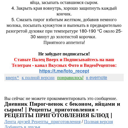
яйца, засыпать оставшимся сыром.
4. Закрыть края вовнутрь, хорошо защипнуть каждый
кончик.
5. Смазать пирог взбитым желтком, добавив немного
молока, посыпать кунжутом и выпекать в предварительно
разогретой духовке при температуре 180-190 °C около 25-
30 минут до золотистой корочки.
Приятного аппетита!
Не забудьте подписаться!
Ставьте Палец Вверх и Подписывайтесь на наш
Телеграм - канал Вкусных Фото и ВидеоРецептов:
https://t.me/foto_recept
вверх^
к полной версии
понравилось!
в evernote
Вы сейчас не можете прокомментировать это сообщение.
Дневник Пирог-венок с беконом, яйцами и
сыром! | Рецепты_приготовления -
РЕЦЕПТЫ ПРИГОТОВЛЕНИЯ БЛЮД |
Лента друзей Рецепты_приготовления
/
Полная версия
Добавить в друзья