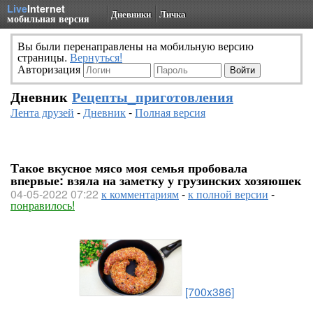
Live
Internet
Дневники
Личка
мобильная версия
Вы были перенаправлены на мобильную версию
страницы.
Вернуться!
Авторизация
Дневник
Рецепты_приготовления
Лента друзей
-
Дневник
-
Полная версия
Такое вкусное мясо моя семья пробовала
впервые: взяла на заметку у грузинских хозяюшек
04-05-2022 07:22
к комментариям
-
к полной версии
-
понравилось!
[700x386]