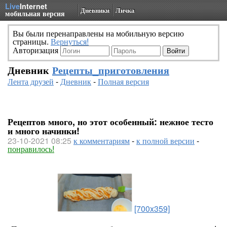
Live
Internet
Дневники
Личка
мобильная версия
Вы были перенаправлены на мобильную версию
страницы.
Вернуться!
Авторизация
Дневник
Рецепты_приготовления
Лента друзей
-
Дневник
-
Полная версия
Рецептов много, но этот особенный: нежное тесто
и много начинки!
23-10-2021 08:25
к комментариям
-
к полной версии
-
понравилось!
[700x359]