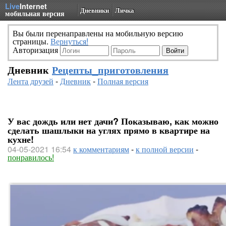
Live
Internet
Дневники
Личка
мобильная версия
Вы были перенаправлены на мобильную версию
страницы.
Вернуться!
Авторизация
Дневник
Рецепты_приготовления
Лента друзей
-
Дневник
-
Полная версия
У вас дождь или нет дачи? Показываю, как можно
сделать шашлыки на углях прямо в квартире на
кухне!
04-05-2021 16:54
к комментариям
-
к полной версии
-
понравилось!