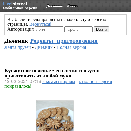
Live
Internet
Дневники
Личка
мобильная версия
Вы были перенаправлены на мобильную версию
страницы.
Вернуться!
Авторизация
Дневник
Рецепты_приготовления
Лента друзей
-
Дневник
-
Полная версия
Кунжутное печенье - его легко и вкусно
приготовить из любой муки
18-02-2021 07:16
к комментариям
-
к полной версии
-
понравилось!