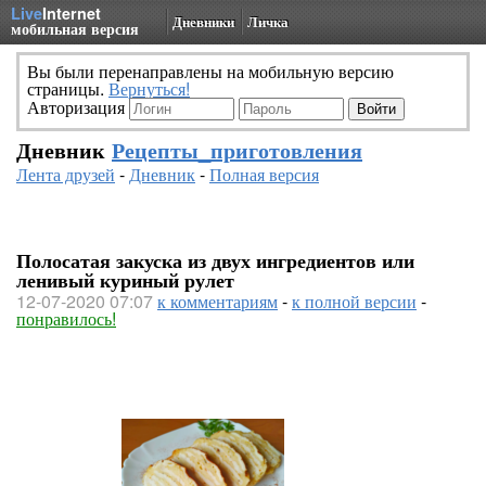
Live
Internet
Дневники
Личка
мобильная версия
Вы были перенаправлены на мобильную версию
страницы.
Вернуться!
Авторизация
Дневник
Рецепты_приготовления
Лента друзей
-
Дневник
-
Полная версия
Полосатая закуска из двух ингредиентов или
ленивый куриный рулет
12-07-2020 07:07
к комментариям
-
к полной версии
-
понравилось!