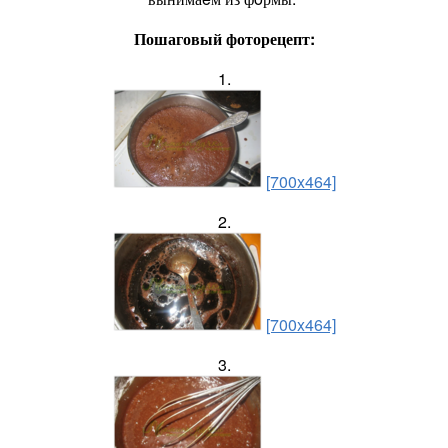
Пошаговый фоторецепт:
1.
[700x464]
2.
[700x464]
3.