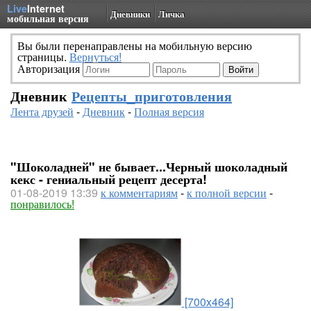
Live
Internet
Дневники
Личка
мобильная версия
Вы были перенаправлены на мобильную версию
страницы.
Вернуться!
Авторизация
Дневник
Рецепты_приготовления
Лента друзей
-
Дневник
-
Полная версия
"Шоколадней" не бывает...Черный шоколадный
кекс - гениальный рецепт десерта!
01-08-2019 13:39
к комментариям
-
к полной версии
-
понравилось!
[700x464]