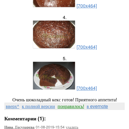
[700x464]
4.
[700x464]
5.
[700x464]
Очень шоколадный кекс готов! Приятного аппетита!
вверх^
к полной версии
понравилось!
в evernote
Комментарии (1):
01-08-2019-15:54
удалить
Нина_Государева