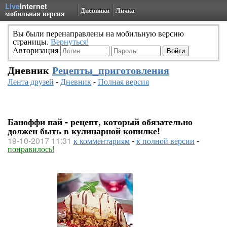
Live
Internet
Дневники
Личка
мобильная версия
Вы были перенаправлены на мобильную версию
страницы.
Вернуться!
Авторизация
Дневник
Рецепты_приготовления
Лента друзей
-
Дневник
-
Полная версия
Баноффи пай - рецепт, который обязательно
должен быть в кулинарной копилке!
19-10-2017 11:31
к комментариям
-
к полной версии
-
понравилось!