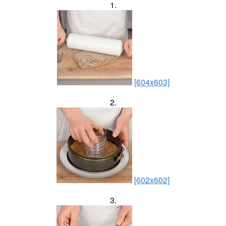
1.
[604x603]
2.
[602x602]
3.