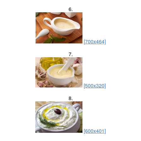
6.
[700x464]
7.
[500x320]
8.
[600x401]