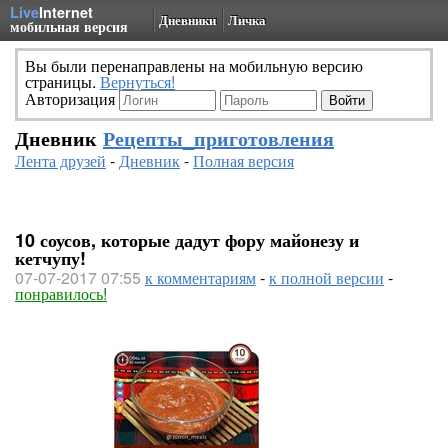
Live
Internet
Дневники
Личка
мобильная версия
Вы были перенаправлены на мобильную версию
страницы.
Вернуться!
Авторизация
Дневник
Рецепты_приготовления
Лента друзей
-
Дневник
-
Полная версия
10 соусов, которые дадут фору майонезу и
кетчупу!
07-07-2017 07:55
к комментариям
-
к полной версии
-
понравилось!