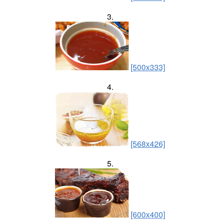
3.
[500x333]
4.
[568x426]
5.
[600x400]