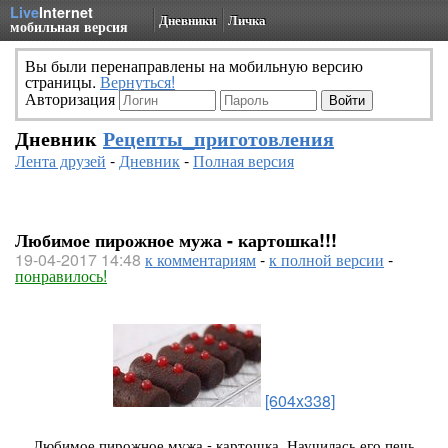
Live
Internet
Дневники
Личка
мобильная версия
Вы были перенаправлены на мобильную версию
страницы.
Вернуться!
Авторизация
Дневник
Рецепты_приготовления
Лента друзей
-
Дневник
-
Полная версия
Любимое пирожное мужа - картошка!!!
19-04-2017 14:48
к комментариям
-
к полной версии
-
понравилось!
[604x338]
Любимое пирожное мужа - картошка. Научилась его печь