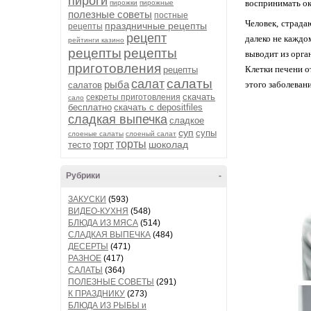
пироги
воспринимать о
пирожки
пирожные
полезные советы
постные
Человек, страд
праздничные рецепты
рецепты
рецепт
далеко не каждо
рейтинги казино
рецепты
рецепты
выводит из орга
приготовления
Клетки печени о
рецепты
салаты
салат
рыба
этого заболевани
салатов
скачать
секреты приготовления
сало
бесплатно
скачать с depositfiles
сладкая выпечка
сладкое
суп
супы
слоеные салаты
слоеный салат
торт
торты
шоколад
тесто
Рубрики
-
ЗАКУСКИ
(593)
ВИДЕО-КУХНЯ
(548)
БЛЮДА ИЗ МЯСА
(514)
СЛАДКАЯ ВЫПЕЧКА
(484)
ДЕСЕРТЫ
(471)
РАЗНОЕ
(417)
САЛАТЫ
(364)
ПОЛЕЗНЫЕ СОВЕТЫ
(291)
К ПРАЗДНИКУ
(273)
БЛЮДА ИЗ РЫБЫ и