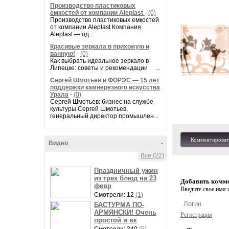
Производство пластиковых
емкостей от компании Aleplast
-
(0)
Производство пластиковых емкостей
от компании Aleplast Компания
Aleplast — од...
Красивые зеркала в прихожую и
ванную!
-
(0)
Как выбрать идеальное зеркало в
Липецке: советы и рекомендации ...
Сергей Шмотьев и ФОРЭС — 15 лет
поддержки камнерезного искусства
Урала
-
(0)
Сергей Шмотьев: бизнес на службе
культуры Сергей Шмотьев,
генеральный директор промышлен...
Комментироват
Видео
-
Все (22)
Праздничный ужин
из трех блюд на 23
Добавить комм
февр
Введите свое имя и
Смотрели: 12
(1)
БАСТУРМА ПО-
АРМЯНСКИ! Очень
Регистрация
простой и вк