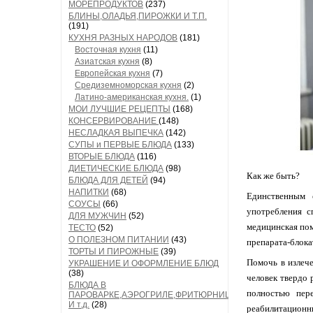
МОРЕПРОДУКТОВ
(237)
БЛИНЫ,ОЛАДЬЯ,ПИРОЖКИ И Т.П.
(191)
КУХНЯ РАЗНЫХ НАРОДОВ
(181)
Восточная кухня
(11)
Азиатская кухня
(8)
Европейская кухня
(7)
Средиземноморская кухня
(2)
Латино-американская кухня.
(1)
МОИ ЛУЧШИЕ РЕЦЕПТЫ
(168)
КОНСЕРВИРОВАНИЕ
(148)
НЕСЛАДКАЯ ВЫПЕЧКА
(142)
СУПЫ и ПЕРВЫЕ БЛЮДА
(133)
ВТОРЫЕ БЛЮДА
(116)
ДИЕТИЧЕСКИЕ БЛЮДА
(98)
Как же быть?
БЛЮДА ДЛЯ ДЕТЕЙ
(94)
НАПИТКИ
(68)
Единственным 
СОУСЫ
(66)
употребления с
ДЛЯ МУЖЧИН
(52)
медицинская пом
ТЕСТО
(52)
О ПОЛЕЗНОМ ПИТАНИИ
(43)
препарата-блока
ТОРТЫ И ПИРОЖНЫЕ
(39)
Помочь в излече
УКРАШЕНИЕ И ОФОРМЛЕНИЕ БЛЮД
(38)
человек твердо 
БЛЮДА В
полностью пер
ПАРОВАРКЕ,АЭРОГРИЛЕ,ФРИТЮРНИЦЕ
И т.д.
(28)
реабилитацион