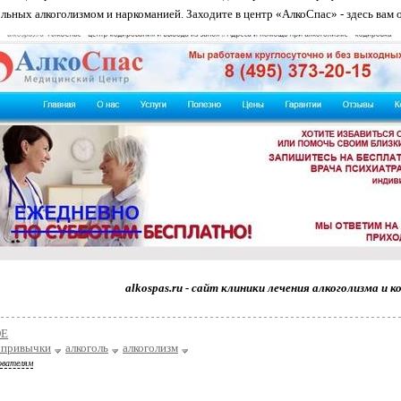
льных алкоголизмом и наркоманией. Заходите в центр «АлкоСпас» - здесь вам 
alkospas.ru - сайт клиники лечения алкоголизма и 
ОЕ
 привычки
алкоголь
алкоголизм
ователям