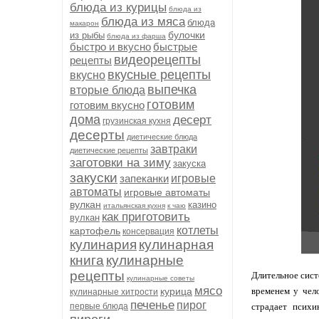
блюда из курицы
блюда из
блюда из мяса
блюда
макарон
булочки
из рыбы
блюда из фарша
быстро и вкусно
быстрые
видеорецепты
рецепты
вкусные рецепты
вкусно
выпечка
вторые блюда
готовим
готовим вкусно
дома
десерт
грузинская кухня
десерты
диетические блюда
завтраки
диетические рецепты
заготовки на зиму
закуска
закуски
запеканки
игровые
автоматы
игровые автоматы
вулкан
казино
итальянская кухня
к чаю
как приготовить
вулкан
котлеты
картофель
консервация
кулинария
кулинарная
книга
кулинарные
рецепты
Длительное сист
кулинарные советы
мясо
курица
временем у чело
кулинарные хитрости
печенье
пирог
первые блюда
страдает психи