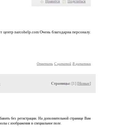
Нравится
Поделиться
т центр narcohelp.com Очень благодарна персоналу.
Ответить
С цитатой
В цитатник
»
Страницы:
[1] [
Новые
]
авить без регистрации. На дополнительной странице Вам
волы с изображения в специальное поле.