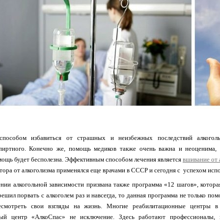
способом избавиться от страшных и неизбежных последствий алкоголь
пиртного. Конечно же, помощь медиков также очень важна и неоценима, 
ощь будет бесполезна. Эффективным способом лечения является
вшивание от 
тора от алкоголизма применялся еще врачами в СССР и сегодня с успехом испо
нии алкогольной зависимости призвана также программа «12 шагов», котора
решил порвать с алкоголем раз и навсегда, то данная программа не только по
есмотреть свои взгляды на жизнь. Многие реабилитационные центры 
ный центр «АлкоСпас» не исключение. Здесь работают профессионалы,