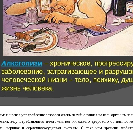
ематическое употребление алкоголя очень пагубно влияет на весь организм за
века, злоупотребляющего алкоголем, нет ни одного здорового органа. Боле
ка, нервная и сердечнососудистая системы. С течением времени любите