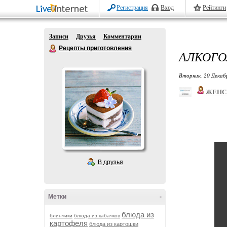
Регистрация
Вход
Рейтинги
Записи
Друзья
Комментарии
Рецепты приготовления
АЛКОГО
Вторник, 20 Декаб
ЖЕНС
В друзья
Метки
-
блюда из
блинчики
блюда из кабачков
картофеля
блюда из картошки