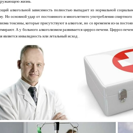
кружающею жизнь.
ающий алкогольной зависимость полностью выпадает из нормальной социальн
му. Но основной удар от постоянного и многолетнего употребления спиртного
низма токсины, которые присутствуют в алкоголе, но со временем из-за постоя
тмирают. А у больного алкоголизмом развивается цирроз печени. Цирроз печен
я является инвалидность или летальный исход .