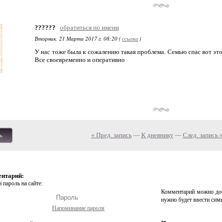
??????
обратиться по имени
Вторник, 21 Марта 2017 г. 08:20 (
ссылка
)
У нас тоже была к сожалению такая проблема. Семью спас вот это
Все своевременно и оперативно
« Пред. запись
—
К дневнику
—
След. запись 
ь
ентарий:
 пароль на сайте:
Комментарий можно доб
нужно будет ввести сим
Напоминание пароля