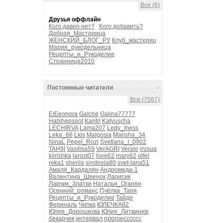
Все (6)
Друзья оффлайн
Кого давно нет?
Кого добавить?
Добрая_Мастерица
ЖЕНСКИЙ_БЛОГ_РУ
Клуб_мастериц
Мария_рукодельница
Рецепты_и_Рукоделие
Странница2010
Постоянные читатели
-
Все (7567)
ElEeonora
Galche
Galina77777
Hatshepsoot
Kantri
Katyuscha
LECHIRVA
Lama207
Ledy_Iness
Leka_66
Lkis
Malgosia
Marisha_34
NinaL
Pepel_Rozi
Svetlana_I_0902
TAH9I
Vasilisa59
VerAGRI
Veralo
irusua
kiirishka
larost07
love62
mary62
olfel
reka1
sherila
sindirela80
svet-lana51
Амаля_Кардалян
Андромеда-1
Валентина_Шиенок
Ларисик
Ларчик_Златки
Наталья_Оганян
Осенний_романс
Пчёлка_Таня
Рецепты_и_Рукоделие
Тайде
Фериналь
Чипка
ЮЛЕЧКА82
Юлия_Дорошкова
Юлия_Литвинюк
бекарчик
интервал
прогресссссс