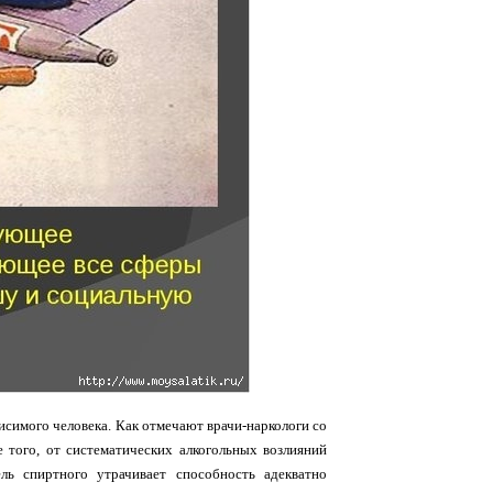
висимого человека. Как отмечают врачи-наркологи со
е того, от систематических алкогольных возлияний
ль спиртного утрачивает способность адекватно