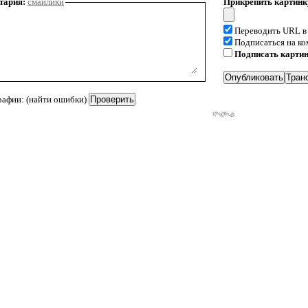
тария:
смайлики
Прикрепить картинк
Переводить URL в
Подписаться на к
Подписать карти
рафии: (найти ошибки)