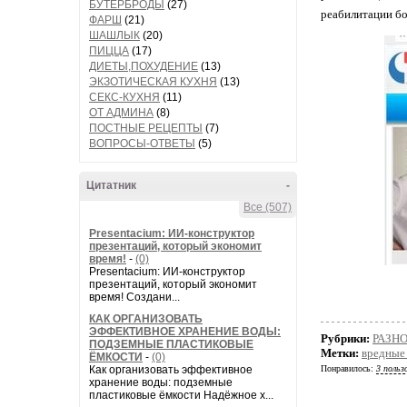
БУТЕРБРОДЫ
(27)
реабилитации бо
ФАРШ
(21)
ШАШЛЫК
(20)
ПИЦЦА
(17)
ДИЕТЫ,ПОХУДЕНИЕ
(13)
ЭКЗОТИЧЕСКАЯ КУХНЯ
(13)
СЕКС-КУХНЯ
(11)
ОТ АДМИНА
(8)
ПОСТНЫЕ РЕЦЕПТЫ
(7)
ВОПРОСЫ-ОТВЕТЫ
(5)
Цитатник
-
Все (507)
Presentacium: ИИ‑конструктор
презентаций, который экономит
время!
-
(0)
Presentacium: ИИ‑конструктор
презентаций, который экономит
время! Создани...
КАК ОРГАНИЗОВАТЬ
ЭФФЕКТИВНОЕ ХРАНЕНИЕ ВОДЫ:
Рубрики:
РАЗН
ПОДЗЕМНЫЕ ПЛАСТИКОВЫЕ
Метки:
вредные
ЁМКОСТИ
-
(0)
Как организовать эффективное
Понравилось:
3 польз
хранение воды: подземные
пластиковые ёмкости Надёжное х...