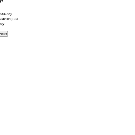
у:
 ссылку
омментарии
нку