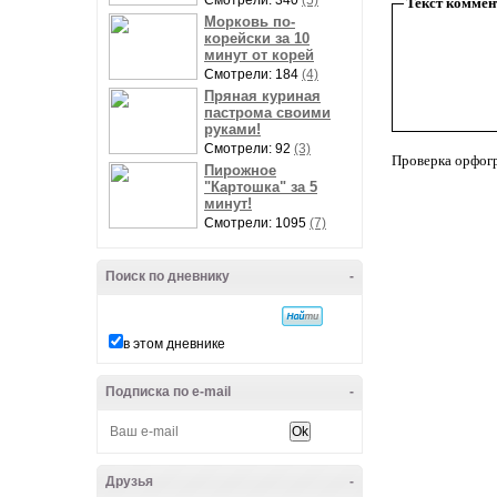
Смотрели: 340
(5)
Текст коммен
Морковь по-
корейски за 10
минут от корей
Смотрели: 184
(4)
Пряная куриная
пастрома своими
руками!
Смотрели: 92
(3)
Проверка орфог
Пирожное
"Картошка" за 5
минут!
Смотрели: 1095
(7)
Поиск по дневнику
-
в этом дневнике
Подписка по e-mail
-
Друзья
-