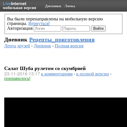
Live
Internet
Дневники
Личка
мобильная версия
Вы были перенаправлены на мобильную версию
страницы.
Вернуться!
Авторизация
Дневник
Рецепты_приготовления
Лента друзей
-
Дневник
-
Полная версия
Салат Шуба рулетом со скумбрией
23-11-2016 13:17
к комментариям
-
к полной версии
-
понравилось!