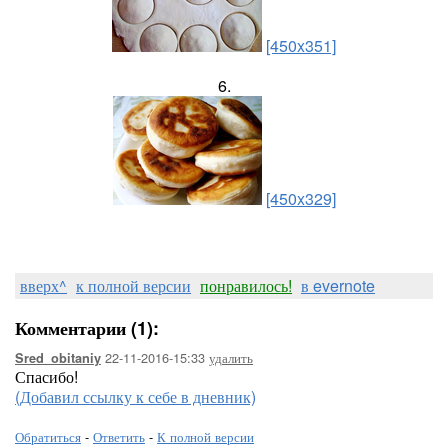
[450x351]
6.
[450x329]
вверх^
к полной версии
понравилось!
в evernote
Комментарии (1):
22-11-2016-15:33
удалить
Sred_obitaniy
Спасибо!
(Добавил ссылку к себе в дневник)
Обратиться
-
Ответить
-
К полной версии