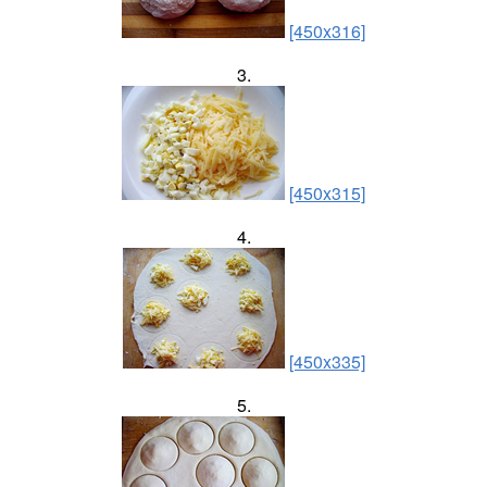
[450x316]
3.
[450x315]
4.
[450x335]
5.