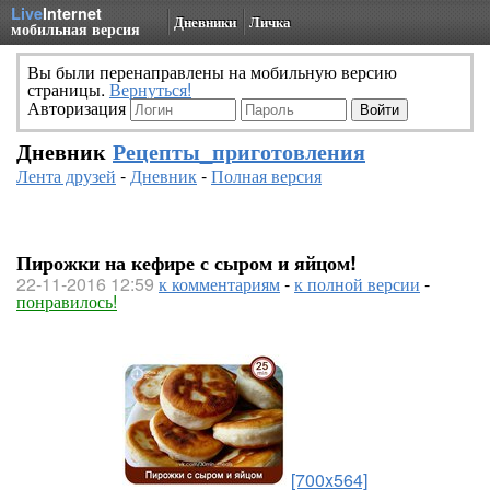
Live
Internet
Дневники
Личка
мобильная версия
Вы были перенаправлены на мобильную версию
страницы.
Вернуться!
Авторизация
Дневник
Рецепты_приготовления
Лента друзей
-
Дневник
-
Полная версия
Пирожки на кефире с сыром и яйцом!
22-11-2016 12:59
к комментариям
-
к полной версии
-
понравилось!
[700x564]