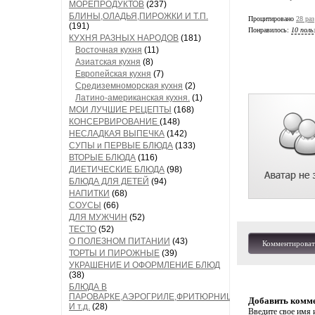
МОРЕПРОДУКТОВ
(237)
БЛИНЫ,ОЛАДЬЯ,ПИРОЖКИ И Т.П.
Процитировано
28 раз
(191)
Понравилось:
10 поль
КУХНЯ РАЗНЫХ НАРОДОВ
(181)
Восточная кухня
(11)
Азиатская кухня
(8)
Европейская кухня
(7)
Средиземноморская кухня
(2)
Латино-американская кухня.
(1)
МОИ ЛУЧШИЕ РЕЦЕПТЫ
(168)
КОНСЕРВИРОВАНИЕ
(148)
НЕСЛАДКАЯ ВЫПЕЧКА
(142)
СУПЫ и ПЕРВЫЕ БЛЮДА
(133)
ВТОРЫЕ БЛЮДА
(116)
ДИЕТИЧЕСКИЕ БЛЮДА
(98)
БЛЮДА ДЛЯ ДЕТЕЙ
(94)
НАПИТКИ
(68)
СОУСЫ
(66)
ДЛЯ МУЖЧИН
(52)
ТЕСТО
(52)
О ПОЛЕЗНОМ ПИТАНИИ
(43)
Комментироват
ТОРТЫ И ПИРОЖНЫЕ
(39)
УКРАШЕНИЕ И ОФОРМЛЕНИЕ БЛЮД
(38)
БЛЮДА В
ПАРОВАРКЕ,АЭРОГРИЛЕ,ФРИТЮРНИЦЕ
Добавить комм
И т.д.
(28)
Введите свое имя и