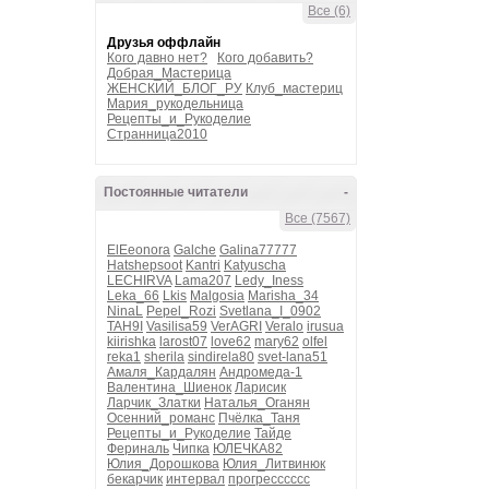
Все (6)
Друзья оффлайн
Кого давно нет?
Кого добавить?
Добрая_Мастерица
ЖЕНСКИЙ_БЛОГ_РУ
Клуб_мастериц
Мария_рукодельница
Рецепты_и_Рукоделие
Странница2010
Постоянные читатели
-
Все (7567)
ElEeonora
Galche
Galina77777
Hatshepsoot
Kantri
Katyuscha
LECHIRVA
Lama207
Ledy_Iness
Leka_66
Lkis
Malgosia
Marisha_34
NinaL
Pepel_Rozi
Svetlana_I_0902
TAH9I
Vasilisa59
VerAGRI
Veralo
irusua
kiirishka
larost07
love62
mary62
olfel
reka1
sherila
sindirela80
svet-lana51
Амаля_Кардалян
Андромеда-1
Валентина_Шиенок
Ларисик
Ларчик_Златки
Наталья_Оганян
Осенний_романс
Пчёлка_Таня
Рецепты_и_Рукоделие
Тайде
Фериналь
Чипка
ЮЛЕЧКА82
Юлия_Дорошкова
Юлия_Литвинюк
бекарчик
интервал
прогресссссс