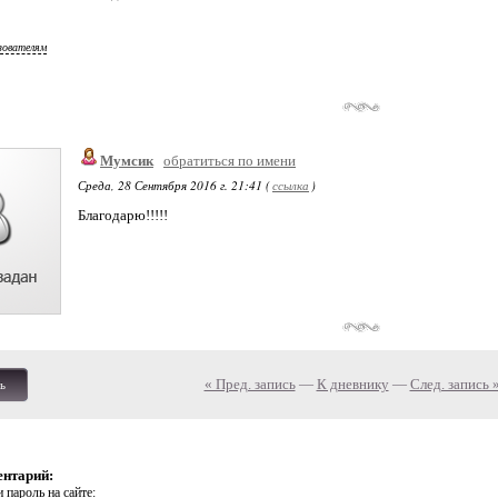
зователям
Мумсик
обратиться по имени
Среда, 28 Сентября 2016 г. 21:41 (
ссылка
)
Благодарю!!!!!
« Пред. запись
—
К дневнику
—
След. запись 
ь
ентарий:
 пароль на сайте: