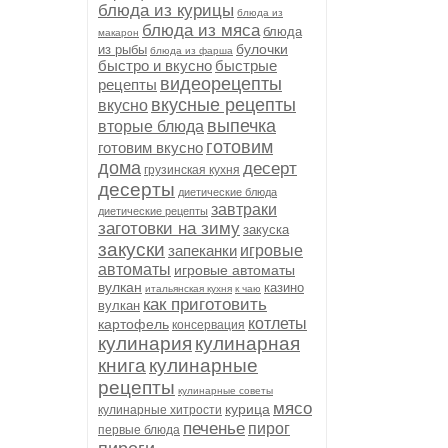
блюда из курицы
блюда из
блюда из мяса
блюда
макарон
булочки
из рыбы
блюда из фарша
быстро и вкусно
быстрые
видеорецепты
рецепты
вкусные рецепты
вкусно
выпечка
вторые блюда
готовим
готовим вкусно
дома
десерт
грузинская кухня
десерты
диетические блюда
завтраки
диетические рецепты
заготовки на зиму
закуска
закуски
запеканки
игровые
автоматы
игровые автоматы
вулкан
казино
итальянская кухня
к чаю
как приготовить
вулкан
котлеты
картофель
консервация
кулинария
кулинарная
книга
кулинарные
рецепты
кулинарные советы
мясо
курица
кулинарные хитрости
печенье
пирог
первые блюда