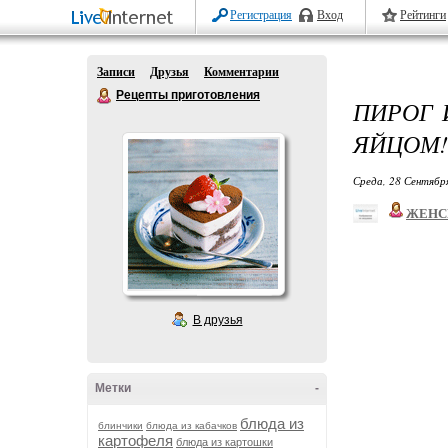
Регистрация
Вход
Рейтинги
Записи
Друзья
Комментарии
Рецепты приготовления
ПИРОГ 
ЯЙЦОМ!
Среда, 28 Сентябр
ЖЕНС
В друзья
Метки
-
блюда из
блинчики
блюда из кабачков
картофеля
блюда из картошки