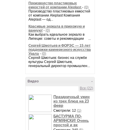
Производство пластиковых
емкостей от компании Aleplast
-
(0)
Производство пластиковых емкостей
от компании Aleplast Компания
Aleplast — од...
Красивые зеркала в прихожую и
ванную!
-
(0)
Как выбрать идеальное зеркало в
Липецке: советы и рекомендации ...
Сергей Шмотьев и ФОРЭС — 15 лет
поддержки камнерезного искусства
Урала
-
(0)
Сергей Шмотьев: бизнес на службе
культуры Сергей Шмотьев,
генеральный директор промышлен...
Видео
-
Все (22)
Праздничный ужин
из трех блюд на 23
февр
Смотрели: 12
(1)
БАСТУРМА ПО-
АРМЯНСКИ! Очень
простой и вк