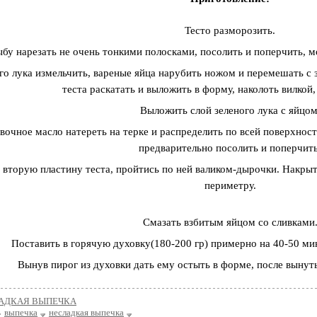
Тесто разморозить.
ыбу нарезать не очень тонкими полосками, посолить и поперчить, 
го лука измельчить, вареные яйца нарубить ножом и перемешать с 
теста раскатать и выложить в форму, наколоть вилкой,
Выложить слой зеленого лука с яйцом
вочное масло натереть на терке и распределить по всей поверхнос
предварительно посолить и поперчить
 вторую пластину теста, пройтись по ней валиком-дырочки. Накрыт
периметру.
Смазать взбитым яйцом со сливками
Поставить в горячую духовку(180-200 гр) примерно на 40-50 ми
Вынув пирог из духовки дать ему остыть в форме, после вынуть
АДКАЯ ВЫПЕЧКА
выпечка
несладкая выпечка