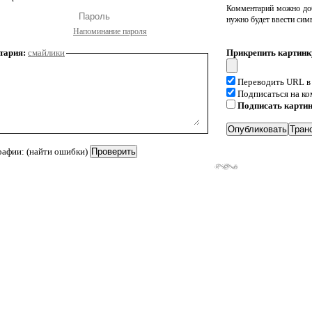
Комментарий можно доб
нужно будет ввести сим
Напоминание пароля
тария:
смайлики
Прикрепить картинк
Переводить URL в
Подписаться на к
Подписать карти
рафии: (найти ошибки)