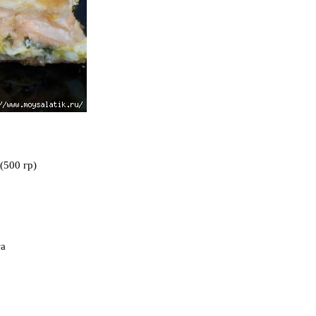
(500 гр)
та