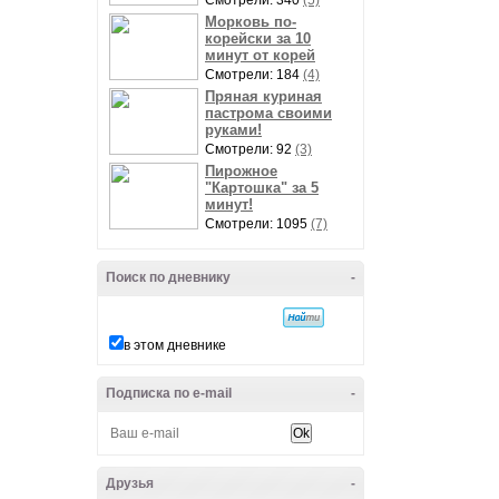
Смотрели: 340
(5)
Морковь по-
корейски за 10
минут от корей
Смотрели: 184
(4)
Пряная куриная
пастрома своими
руками!
Смотрели: 92
(3)
Пирожное
"Картошка" за 5
минут!
Смотрели: 1095
(7)
Поиск по дневнику
-
в этом дневнике
Подписка по e-mail
-
Друзья
-