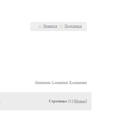
Нравится
Поделиться
Ответить
С цитатой
В цитатник
»
Страницы:
[1] [
Новые
]