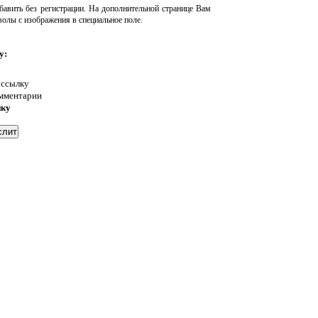
авить без регистрации. На дополнительной странице Вам
волы с изображения в специальное поле.
у:
 ссылку
омментарии
нку