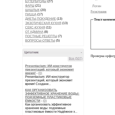
БУТЕРБРОДЫ
(27)
ФАРШ
(21)
ШАШЛЫК
(20)
Регистрация
ПИЦЦА
(17)
ДИЕТЫ,ПОХУДЕНИЕ
(13)
Текст коммен
ЭКЗОТИЧЕСКАЯ КУХНЯ
(13)
СЕКС-КУХНЯ
(11)
ОТ АДМИНА
(8)
ПОСТНЫЕ РЕЦЕПТЫ
(7)
ВОПРОСЫ-ОТВЕТЫ
(5)
Цитатник
-
Проверка орфог
Все (507)
Presentacium: ИИ‑конструктор
презентаций, который экономит
время!
-
(0)
Presentacium: ИИ‑конструктор
презентаций, который экономит
время! Создани...
КАК ОРГАНИЗОВАТЬ
ЭФФЕКТИВНОЕ ХРАНЕНИЕ ВОДЫ:
ПОДЗЕМНЫЕ ПЛАСТИКОВЫЕ
ЁМКОСТИ
-
(0)
Как организовать эффективное
хранение воды: подземные
пластиковые ёмкости Надёжное х...