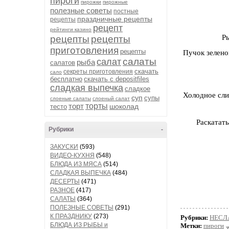
пироги
пирожки
пирожные
полезные советы
постные
праздничные рецепты
рецепты
рецепт
рейтинги казино
Р
рецепты
рецепты
приготовления
рецепты
Пучок зелено
салаты
салат
рыба
салатов
скачать
секреты приготовления
сало
бесплатно
скачать с depositfiles
сладкая выпечка
сладкое
Холодное сли
суп
супы
слоеные салаты
слоеный салат
торт
торты
шоколад
тесто
Раскатать
Рубрики
-
ЗАКУСКИ
(593)
ВИДЕО-КУХНЯ
(548)
БЛЮДА ИЗ МЯСА
(514)
СЛАДКАЯ ВЫПЕЧКА
(484)
ДЕСЕРТЫ
(471)
РАЗНОЕ
(417)
САЛАТЫ
(364)
ПОЛЕЗНЫЕ СОВЕТЫ
(291)
К ПРАЗДНИКУ
(273)
Рубрики:
НЕСЛ
БЛЮДА ИЗ РЫБЫ и
Метки:
пироги