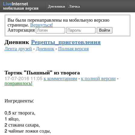
Live
Internet
Дневники
Личка
мобильная версия
Вы были перенаправлены на мобильную версию
страницы.
Вернуться!
Авторизация
Дневник
Рецепты_приготовления
Лента друзей
-
Дневник
-
Полная версия
Тортик "Пышный" из творога
17-07-2016 11:05
к комментариям
-
к полной версии
-
понравилось!
Ингредиенты:
0,5 кг творога,
1 яйцо,
2 стакана сахара,
2 чайные ложки соды,