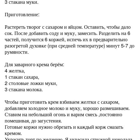
3 стакана муки.
Приготовление:
Растереть творог с сахаром и яйцом. Оставить, чтобы дало
сок. После добавить соду и муку, замесить. Разделить на 6
частей, получится 6 коржей, испечь их в предварительно
разогретой духовке (при средней температуре) минут 5-7 до
румяности.
Для заварного крема берём:
4 желтка,
1 стакан сахара,
2 столовые ложки муки,
3 стакана молока.
Чтобы приготовить крем взбиваем желтки с сахаром,
добавляем холодное молоко и муку, хорошо размешиваем.
Ставим на небольшой огонь и варим смесь ,постоянно
помешивая, до загустения.
Готовые коржи нужно обрезать и каждый корж смазать
кремом.
Украсить торт по желанию. Я украсила стружкой шоколада.