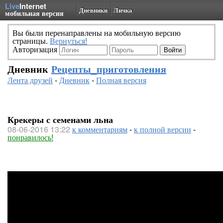
Live
Internet
Дневники
Личка
мобильная версия
Вы были перенаправлены на мобильную версию
страницы.
Вернуться!
Авторизация
Дневник
Рецепты_приготовления
Лента друзей
-
Дневник
-
Полная версия
Крекеры с семенами льна
08-06-2016 13:22
к комментариям
-
к полной версии
-
понравилось!