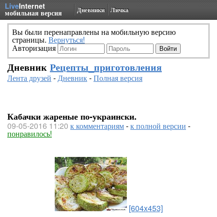
Live
Internet
Дневники
Личка
мобильная версия
Вы были перенаправлены на мобильную версию
страницы.
Вернуться!
Авторизация
Дневник
Рецепты_приготовления
Лента друзей
-
Дневник
-
Полная версия
Кабачки жареные по-украински.
09-05-2016 11:20
к комментариям
-
к полной версии
-
понравилось!
[604x453]