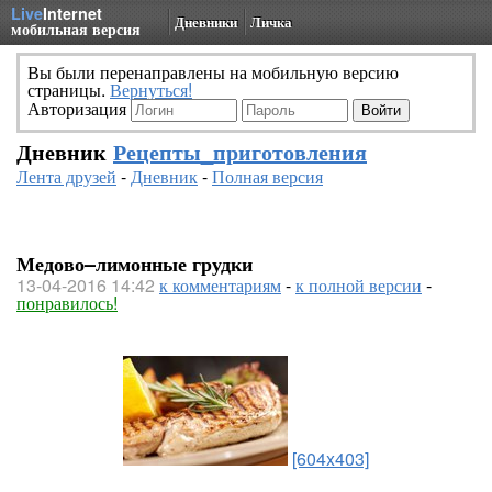
Live
Internet
Дневники
Личка
мобильная версия
Вы были перенаправлены на мобильную версию
страницы.
Вернуться!
Авторизация
Дневник
Рецепты_приготовления
Лента друзей
-
Дневник
-
Полная версия
Медово–лимонные грудки
13-04-2016 14:42
к комментариям
-
к полной версии
-
понравилось!
[604x403]