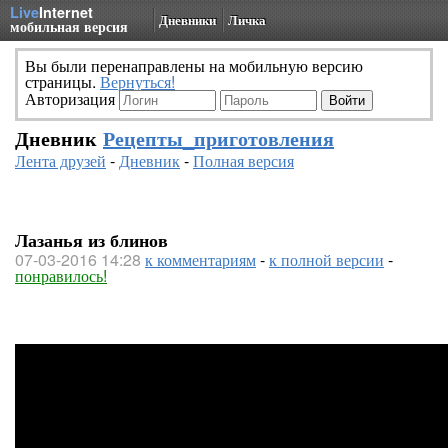
Live
Internet
Дневники
Личка
мобильная версия
Вы были перенаправлены на мобильную версию
страницы.
Вернуться!
Авторизация
Дневник
Рецепты_приготовления
Лента друзей
-
Дневник
-
Полная версия
Лазанья из блинов
07-03-2016 14:28
к комментариям
-
к полной версии
-
понравилось!