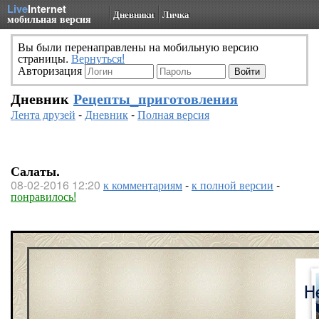
Live
Internet
Дневники
Личка
мобильная версия
Вы были перенаправлены на мобильную версию
страницы.
Вернуться!
Авторизация
Дневник
Рецепты_приготовления
Лента друзей
-
Дневник
-
Полная версия
Салаты.
08-02-2016 12:20
к комментариям
-
к полной версии
-
понравилось!