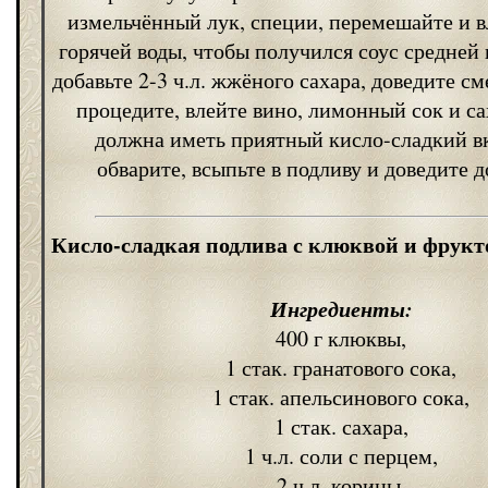
измельчённый лук, специи, перемешайте и в
горячей воды, чтобы получился соус средней 
добавьте 2-3 ч.л. жжёного сахара, доведите см
процедите, влейте вино, лимонный сок и са
должна иметь приятный кисло-сладкий в
обварите, всыпьте в подливу и доведите д
Кисло-сладкая подлива с клюквой и фрук
Ингредиенты:
400 г клюквы,
1 стак. гранатового сока,
1 стак. апельсинового сока,
1 стак. сахара,
1 ч.л. соли с перцем,
2 ч.л. корицы.