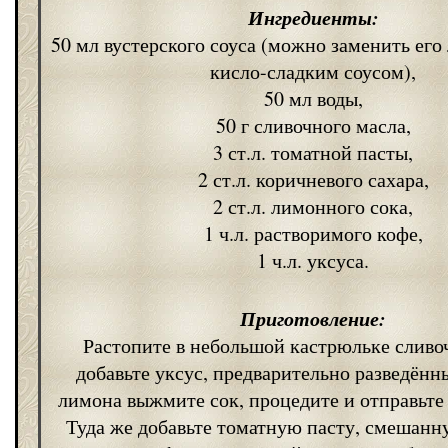
Ингредиенты:
50 мл вустерского соуса (можно заменить ег
кисло-сладким соусом),
50 мл воды,
50 г сливочного масла,
3 ст.л. томатной пасты,
2 ст.л. коричневого сахара,
2 ст.л. лимонного сока,
1 ч.л. растворимого кофе,
1 ч.л. уксуса.
Приготовление:
Растопите в небольшой кастрюльке сливо
добавьте уксус, предварительно разведённ
лимона выжмите сок, процедите и отправьте 
Туда же добавьте томатную пасту, смешанн