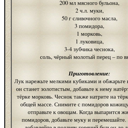
200 мл мясного бульона,
2 ч.л. муки,
50 г сливочного масла,
3 помидора,
1 морковь,
1 луковица,
3-4 зубчика чеснока,
соль, чёрный молотый перец – по в
Приготовление:
Лук нарежьте мелкими кубиками и обжарьте н
он станет золотистым, добавьте к нему натё
тёрке морковь. Чеснок также натрите на тёрк
общей массе. Снимите с помидоров кожицу
отправьте к овощам. Когда выпарится жи
помидоров, добавьте муку и перемешайте.
добавляйте в подливу горячий бульон до 