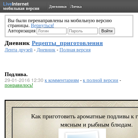
Live
Internet
Дневники
Личка
мобильная версия
Вы были перенаправлены на мобильную версию
страницы.
Вернуться!
Авторизация
Дневник
Рецепты_приготовления
Лента друзей
-
Дневник
-
Полная версия
Подлива.
29-01-2016 12:30
к комментариям
-
к полной версии
-
понравилось!
Как приготовить ароматные подливы к 
мясным и рыбным блюдам.