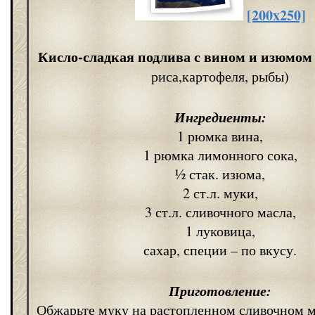
[200x250]
Кисло-сладкая подлива с вином и изюмо
риса,картофеля, рыбы)
Ингредиенты:
1 рюмка вина,
1 рюмка лимонного сока,
½ стак. изюма,
2 ст.л. муки,
3 ст.л. сливочного масла,
1 луковица,
сахар, специи – по вкусу.
Приготовление:
Обжарьте муку на растопленном сливочном м