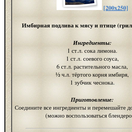
[200x250]
Имбирная подлива к мясу и птице (грил
Ингредиенты:
1 ст.л. сока лимона.
1 ст.л. соевого соуса,
6 ст.л. растительного масла,
½ ч.л. тёртого корня имбиря,
1 зубчик чеснока.
Приготовление:
Соедините все ингредиенты и перемешайте д
(можно воспользоваться блендеро