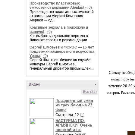
Производство пластиковых
емкостей от компании Aleplast
-
(0)
Производство пластиковых емкостей
от компании Aleplast Компания
Aleplast — од...
Красивые зеркала в прихожую и
ванную!
-
(0)
Как выбрать идеальное зеркало в
Липецке: советы и рекомендации ...
Сергей Шмотьев и ФОРЭС — 15 лет
поддержки камнерезного искусства
Урала
-
(0)
Сергей Шмотьев: бизнес на службе
культуры Сергей Шмотьев,
генеральный директор промышлен...
Свеклу необход
мелко порубит
Видео
-
течение 20-30 
Все (22)
натрия. Растите
Праздничный ужин
из трех блюд на 23
февр
Смотрели: 12
(1)
БАСТУРМА ПО-
АРМЯНСКИ! Очень
простой и вк