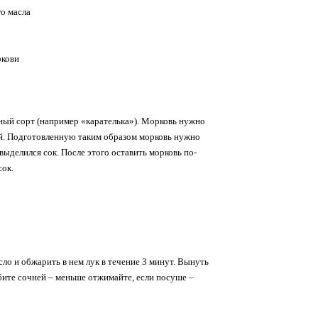
о масла
ркови
чный сорт (например «карателька»). Морковь нужно
кой. Подготовленную таким образом морковь нужно
выделился сок. После этого оставить морковь по-
сок.
сло и обжарить в нем лук в течение 3 минут. Вынуть
юбите сочней – меньше отжимайте, если посуше –