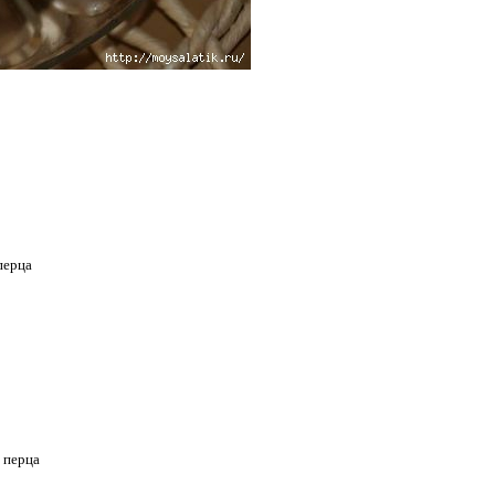
перца
 перца