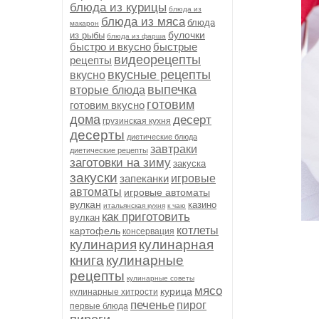
блюда из курицы
блюда из
блюда из мяса
блюда
макарон
булочки
из рыбы
блюда из фарша
быстро и вкусно
быстрые
видеорецепты
рецепты
вкусные рецепты
вкусно
выпечка
вторые блюда
готовим
готовим вкусно
дома
десерт
грузинская кухня
десерты
диетические блюда
завтраки
диетические рецепты
заготовки на зиму
закуска
закуски
запеканки
игровые
автоматы
игровые автоматы
вулкан
казино
итальянская кухня
к чаю
как приготовить
вулкан
котлеты
картофель
консервация
кулинария
кулинарная
книга
кулинарные
рецепты
кулинарные советы
мясо
курица
кулинарные хитрости
печенье
пирог
первые блюда