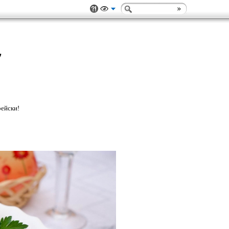
!
рейски!