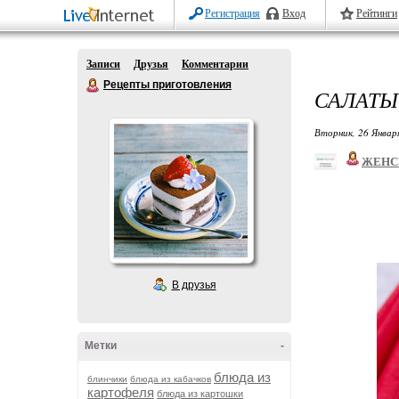
Регистрация
Вход
Рейтинги
Записи
Друзья
Комментарии
Рецепты приготовления
САЛАТЫ
Вторник, 26 Январ
ЖЕНС
В друзья
Метки
-
блюда из
блинчики
блюда из кабачков
картофеля
блюда из картошки