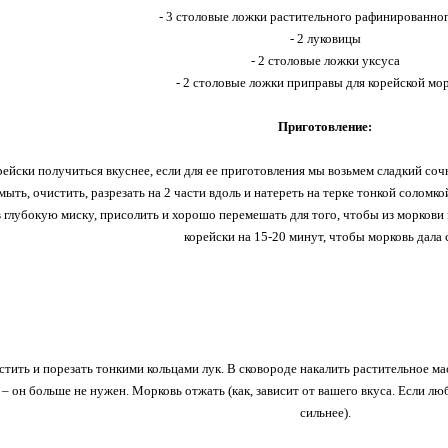
- 3 столовые ложки растительного рафинированног
- 2 луковицы
- 2 столовые ложки уксуса
- 2 столовые ложки приправы для корейской мо
Приготовление:
ейски получиться вкуснее, если для ее приготовления мы возьмем сладкий со
ыть, очистить, разрезать на 2 части вдоль и натереть на терке тонкой солом
 глубокую миску, присолить и хорошо перемешать для того, чтобы из моркови 
корейски на 15-20 минут, чтобы морковь дала 
стить и порезать тонкими кольцами лук. В сковороде накалить растительное ма
а – он больше не нужен. Морковь отжать (как, зависит от вашего вкуса. Если л
сильнее).