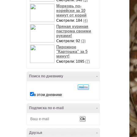
Смотрели: 340
(5)
Морковь по-
корейски за 10
минут от корей
Смотрели: 184
(4)
Пряная куриная
пастрома своими
руками!
Смотрели: 92
(3)
Пирожное
"Картошка" за 5
минут!
Смотрели: 1095
(7)
Поиск по дневнику
-
в этом дневнике
Подписка по e-mail
-
Друзья
-