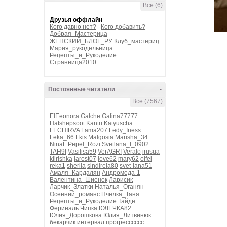
Все (6)
Друзья оффлайн
Кого давно нет?
Кого добавить?
Добрая_Мастерица
ЖЕНСКИЙ_БЛОГ_РУ
Клуб_мастериц
Мария_рукодельница
Рецепты_и_Рукоделие
Странница2010
Постоянные читатели
-
Все (7567)
ElEeonora
Galche
Galina77777
Hatshepsoot
Kantri
Katyuscha
LECHIRVA
Lama207
Ledy_Iness
Leka_66
Lkis
Malgosia
Marisha_34
NinaL
Pepel_Rozi
Svetlana_I_0902
TAH9I
Vasilisa59
VerAGRI
Veralo
irusua
kiirishka
larost07
love62
mary62
olfel
reka1
sherila
sindirela80
svet-lana51
Амаля_Кардалян
Андромеда-1
Валентина_Шиенок
Ларисик
Ларчик_Златки
Наталья_Оганян
Осенний_романс
Пчёлка_Таня
Рецепты_и_Рукоделие
Тайде
Фериналь
Чипка
ЮЛЕЧКА82
Юлия_Дорошкова
Юлия_Литвинюк
бекарчик
интервал
прогресссссс