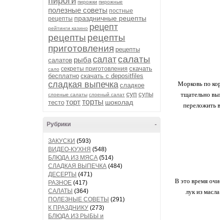
пироги
пирожки
пирожные
полезные советы
постные
праздничные рецепты
рецепты
рецепт
рейтинги казино
рецепты
рецепты
приготовления
рецепты
салаты
салат
рыба
салатов
скачать
секреты приготовления
сало
бесплатно
скачать с depositfiles
сладкая выпечка
Морковь по кор
сладкое
суп
супы
тщательно вым
слоеные салаты
слоеный салат
торт
торты
шоколад
тесто
переложить в
Рубрики
-
ЗАКУСКИ
(593)
ВИДЕО-КУХНЯ
(548)
БЛЮДА ИЗ МЯСА
(514)
СЛАДКАЯ ВЫПЕЧКА
(484)
ДЕСЕРТЫ
(471)
В это время очи
РАЗНОЕ
(417)
САЛАТЫ
(364)
лук из масл
ПОЛЕЗНЫЕ СОВЕТЫ
(291)
К ПРАЗДНИКУ
(273)
БЛЮДА ИЗ РЫБЫ и