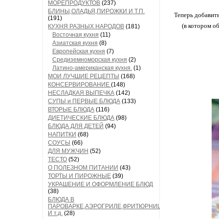
МОРЕПРОДУКТОВ
(237)
БЛИНЫ,ОЛАДЬЯ,ПИРОЖКИ И Т.П.
Теперь добавить
(191)
(в котором о
КУХНЯ РАЗНЫХ НАРОДОВ
(181)
Восточная кухня
(11)
Азиатская кухня
(8)
Европейская кухня
(7)
Средиземноморская кухня
(2)
Латино-американская кухня.
(1)
МОИ ЛУЧШИЕ РЕЦЕПТЫ
(168)
КОНСЕРВИРОВАНИЕ
(148)
НЕСЛАДКАЯ ВЫПЕЧКА
(142)
СУПЫ и ПЕРВЫЕ БЛЮДА
(133)
ВТОРЫЕ БЛЮДА
(116)
ДИЕТИЧЕСКИЕ БЛЮДА
(98)
БЛЮДА ДЛЯ ДЕТЕЙ
(94)
НАПИТКИ
(68)
СОУСЫ
(66)
ДЛЯ МУЖЧИН
(52)
ТЕСТО
(52)
О ПОЛЕЗНОМ ПИТАНИИ
(43)
ТОРТЫ И ПИРОЖНЫЕ
(39)
УКРАШЕНИЕ И ОФОРМЛЕНИЕ БЛЮД
(38)
БЛЮДА В
ПАРОВАРКЕ,АЭРОГРИЛЕ,ФРИТЮРНИЦЕ
И т.д.
(28)