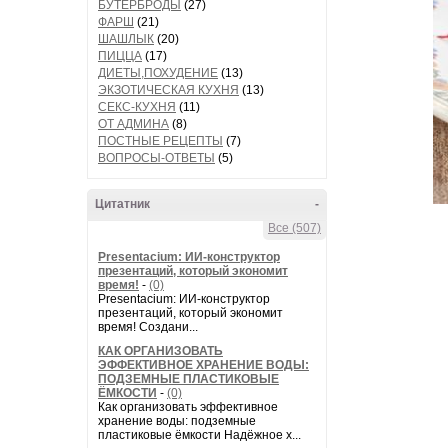
БУТЕРБРОДЫ
(27)
ФАРШ
(21)
ШАШЛЫК
(20)
ПИЦЦА
(17)
ДИЕТЫ,ПОХУДЕНИЕ
(13)
ЭКЗОТИЧЕСКАЯ КУХНЯ
(13)
СЕКС-КУХНЯ
(11)
ОТ АДМИНА
(8)
ПОСТНЫЕ РЕЦЕПТЫ
(7)
ВОПРОСЫ-ОТВЕТЫ
(5)
Цитатник
-
Все (507)
Presentacium: ИИ‑конструктор
презентаций, который экономит
время!
-
(0)
Presentacium: ИИ‑конструктор
презентаций, который экономит
время! Создани...
КАК ОРГАНИЗОВАТЬ
ЭФФЕКТИВНОЕ ХРАНЕНИЕ ВОДЫ:
ПОДЗЕМНЫЕ ПЛАСТИКОВЫЕ
ЁМКОСТИ
-
(0)
Как организовать эффективное
хранение воды: подземные
пластиковые ёмкости Надёжное х...