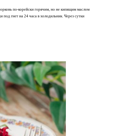
 морковь по-корейски горячим, но не кипящим маслом
 под гнет на 24 часа в холодильник. Через сутки