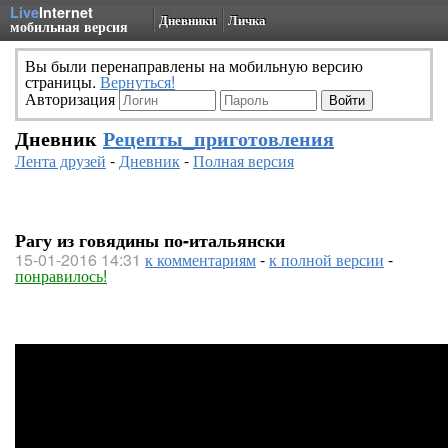
Live
Internet
Дневники
Личка
мобильная версия
Вы были перенаправлены на мобильную версию
страницы.
Вернуться!
Авторизация
Дневник
Рецепты_приготовления
Лента друзей
-
Дневник
-
Полная версия
Рагу из говядины по-итальянски
15-01-2016 14:31
к комментариям
-
к полной версии
-
понравилось!