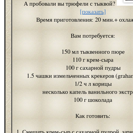
А пробовали вы трюфели с тыквой?
[показать]
Время приготовления: 20 мин.+ охла
Вам потребуется:
150 мл тыквенного пюре
110 г крем-сыра
100 г сахарной пудры
1.5 чашки измельченных крекеров (graham
1/2 ч л корицы
несколько капель ванильного экстр
100 г шоколада
Как готовить:
1. Смешать крем-сыр с сахарной пудрой, зате