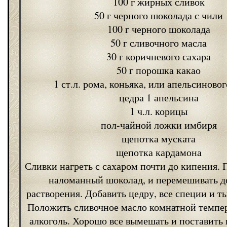
100 г жирных сливок
50 г черного шоколада с чили
100 г черного шоколада
50 г сливочного масла
30 г коричневого сахара
50 г порошка какао
1 ст.л. рома, коньяка, или апельсиново
цедра 1 апельсина
1 ч.л. корицы
пол-чайной ложки имбиря
щепотка муската
щепотка кардамона
Сливки нагреть с сахаром почти до кипения. 
наломанный шоколад, и перемешивать д
растворения. Добавить цедру, все специи и т
Положить сливочное масло комнатной темпер
алкоголь. Хорошо все вымешать и поставить 