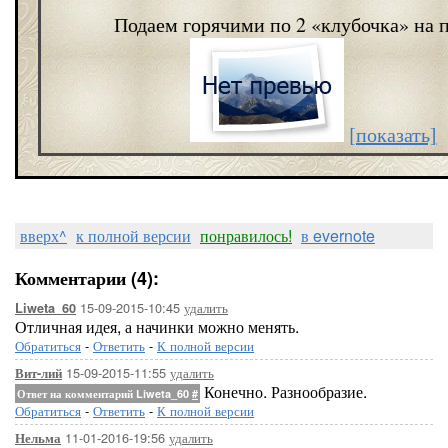
Подаем горячими по 2 «клубочка» на 
[показать]
вверх^
к полной версии
понравилось!
в evernote
Комментарии (4):
15-09-2015-10:45
удалить
Liweta_60
Отличная идея, а начинки можно менять.
Обратиться
-
Ответить
-
К полной версии
15-09-2015-11:55
удалить
Вит-лий
Конечно. Разнообразие.
Ответ на комментарий Liweta_60
#
Обратиться
-
Ответить
-
К полной версии
11-01-2016-19:56
удалить
Нельма