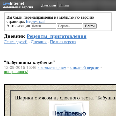
Live
Internet
Дневники
Личка
мобильная версия
Вы были перенаправлены на мобильную версию
страницы.
Вернуться!
Авторизация
Дневник
Рецепты_приготовления
Лента друзей
-
Дневник
-
Полная версия
"Бабушкины клубочки"
12-09-2015 15:46
к комментариям
-
к полной версии
-
понравилось!
Шарики с мясом из слоеного теста. "Бабушк