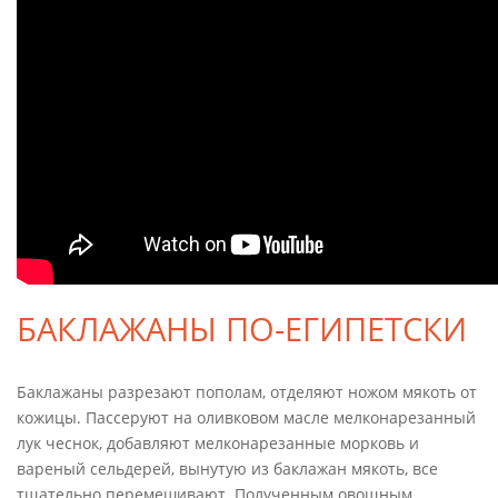
БАКЛАЖАНЫ ПО-ЕГИПЕТСКИ
Баклажаны разрезают пополам, отде­ляют ножом мякоть от
кожицы. Пассеруют на оливковом масле мелконарезанный
лук чеснок, добавляют мелконарезанные морковь и
вареный сельдерей, вынутую из баклажан мякоть, все
тщательно перемешивают. Полученным овощным