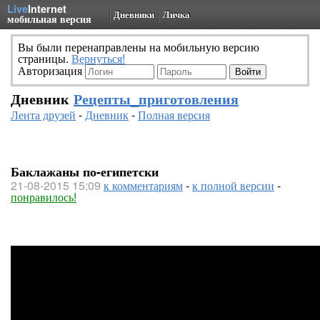
Live
Internet
Дневники
Личка
мобильная версия
Вы были перенаправлены на мобильную версию
страницы.
Вернуться!
Авторизация
Дневник
Рецепты_приготовления
Лента друзей
-
Дневник
-
Полная версия
Баклажаны по-египетски
21-08-2015 15:09
к комментариям
-
к полной версии
-
понравилось!