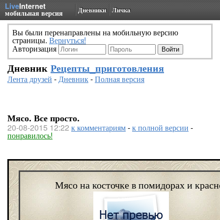
Live
Internet
Дневники
Личка
мобильная версия
Вы были перенаправлены на мобильную версию
страницы.
Вернуться!
Авторизация
Дневник
Рецепты_приготовления
Лента друзей
-
Дневник
-
Полная версия
Мясо. Все просто.
20-08-2015 12:22
к комментариям
-
к полной версии
-
понравилось!
Мясо на косточке в помидорах и крас