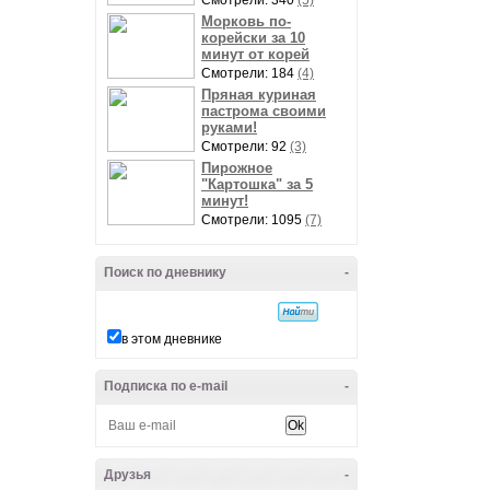
Смотрели: 340
(5)
Морковь по-
корейски за 10
минут от корей
Смотрели: 184
(4)
Пряная куриная
пастрома своими
руками!
Смотрели: 92
(3)
Пирожное
"Картошка" за 5
минут!
Смотрели: 1095
(7)
Поиск по дневнику
-
в этом дневнике
Подписка по e-mail
-
Друзья
-