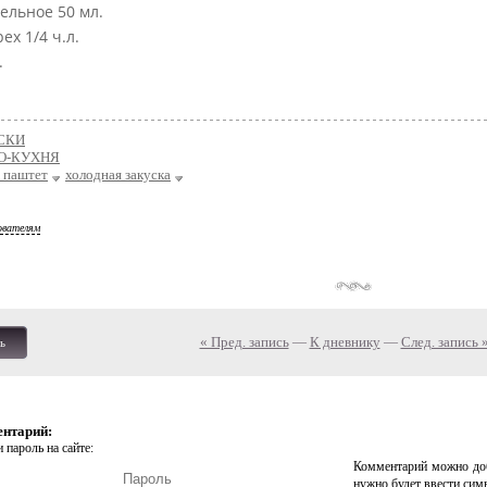
ельное 50 мл.
х 1/4 ч.л.
.
СКИ
О-КУХНЯ
 паштет
холодная закуска
ователям
« Пред. запись
—
К дневнику
—
След. запись 
ь
ентарий:
 пароль на сайте:
Комментарий можно доб
нужно будет ввести сим