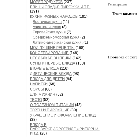
МОРЕПРОДУКТОВ
(237)
Регистрация
БЛИНЫ,ОЛАДЬЯ,ПИРОЖКИ И Т.П.
(191)
Текст коммен
КУХНЯ РАЗНЫХ НАРОДОВ
(181)
Восточная кухня
(11)
Азиатская кухня
(8)
Европейская кухня
(7)
Средиземноморская кухня
(2)
Латино-американская кухня.
(1)
МОИ ЛУЧШИЕ РЕЦЕПТЫ
(168)
КОНСЕРВИРОВАНИЕ
(148)
Проверка орфог
НЕСЛАДКАЯ ВЫПЕЧКА
(142)
СУПЫ и ПЕРВЫЕ БЛЮДА
(133)
ВТОРЫЕ БЛЮДА
(116)
ДИЕТИЧЕСКИЕ БЛЮДА
(98)
БЛЮДА ДЛЯ ДЕТЕЙ
(94)
НАПИТКИ
(68)
СОУСЫ
(66)
ДЛЯ МУЖЧИН
(52)
ТЕСТО
(52)
О ПОЛЕЗНОМ ПИТАНИИ
(43)
ТОРТЫ И ПИРОЖНЫЕ
(39)
УКРАШЕНИЕ И ОФОРМЛЕНИЕ БЛЮД
(38)
БЛЮДА В
ПАРОВАРКЕ,АЭРОГРИЛЕ,ФРИТЮРНИЦЕ
И т.д.
(28)