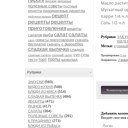
пироги
пирожки
пирожные
Масло растит
полезные советы
постные
Мускатный оре
праздничные рецепты
рецепты
рецепт
Карри 1/4 ч.л
рейтинги казино
рецепты
рецепты
Соль 1/2 ч.л.
приготовления
рецепты
салаты
салат
рыба
салатов
Рубрики:
ЗАКУ
скачать
секреты приготовления
сало
ВИДЕ
бесплатно
скачать с depositfiles
Метки:
куриный
сладкая выпечка
сладкое
суп
супы
слоеные салаты
слоеный салат
Процитировано
9 раз
торт
торты
шоколад
тесто
Понравилось:
2 польз
Рубрики
-
ЗАКУСКИ
(593)
ВИДЕО-КУХНЯ
(548)
Комментироват
БЛЮДА ИЗ МЯСА
(514)
СЛАДКАЯ ВЫПЕЧКА
(484)
ДЕСЕРТЫ
(471)
РАЗНОЕ
(417)
САЛАТЫ
(364)
Добавить комм
ПОЛЕЗНЫЕ СОВЕТЫ
(291)
Введите свое имя и
К ПРАЗДНИКУ
(273)
БЛЮДА ИЗ РЫБЫ и