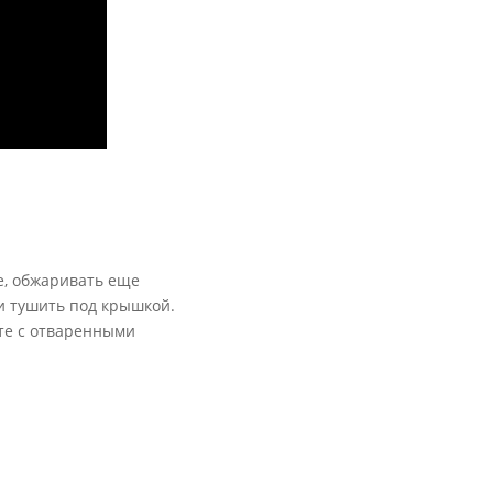
ке, обжаривать еще
 и тушить под крышкой.
сте с отваренными