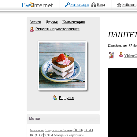
Регистрация
Вход
Рейтинги
Записи
Друзья
Комментарии
Рецепты приготовления
ПАШТЕТ
Понедельник, 17 Ав
VideoC
В друзья
Метки
-
блюда из
блинчики
блюда из кабачков
картофеля
блюда из картошки