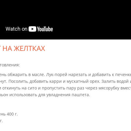
 НА ЖЕЛТКАХ
товления:
нь обжарить в масле. Лук-порей нарезать и добавить к печен
нут. Посолить, добавить карри и мускатный орех. Залить водой
и откинуть на сито и пропустить пару раз через мясорубку вме
льон использовать для увладнения паштета.
нь 400 г.
г.