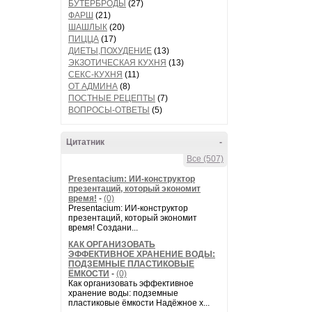
БУТЕРБРОДЫ
(27)
ФАРШ
(21)
ШАШЛЫК
(20)
ПИЦЦА
(17)
ДИЕТЫ,ПОХУДЕНИЕ
(13)
ЭКЗОТИЧЕСКАЯ КУХНЯ
(13)
СЕКС-КУХНЯ
(11)
ОТ АДМИНА
(8)
ПОСТНЫЕ РЕЦЕПТЫ
(7)
ВОПРОСЫ-ОТВЕТЫ
(5)
Цитатник
-
Все (507)
Presentacium: ИИ‑конструктор
презентаций, который экономит
время!
-
(0)
Presentacium: ИИ‑конструктор
презентаций, который экономит
время! Создани...
КАК ОРГАНИЗОВАТЬ
ЭФФЕКТИВНОЕ ХРАНЕНИЕ ВОДЫ:
ПОДЗЕМНЫЕ ПЛАСТИКОВЫЕ
ЁМКОСТИ
-
(0)
Как организовать эффективное
хранение воды: подземные
пластиковые ёмкости Надёжное х...