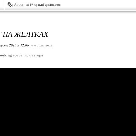
Авось
из (+ сутки) дневников
 НА ЖЕЛТКАХ
густа 2015 г. 12:06
+ в цитатник
ooking
все записи автора