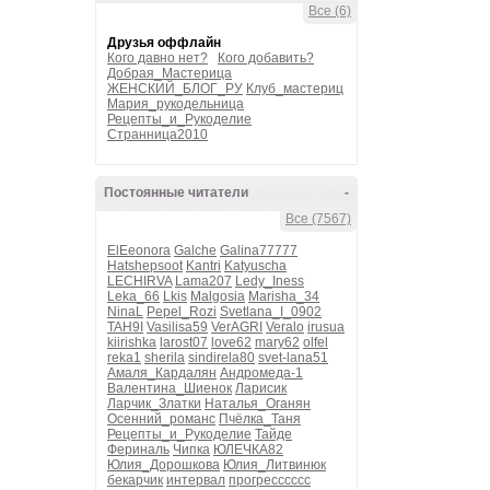
Все (6)
Друзья оффлайн
Кого давно нет?
Кого добавить?
Добрая_Мастерица
ЖЕНСКИЙ_БЛОГ_РУ
Клуб_мастериц
Мария_рукодельница
Рецепты_и_Рукоделие
Странница2010
Постоянные читатели
-
Все (7567)
ElEeonora
Galche
Galina77777
Hatshepsoot
Kantri
Katyuscha
LECHIRVA
Lama207
Ledy_Iness
Leka_66
Lkis
Malgosia
Marisha_34
NinaL
Pepel_Rozi
Svetlana_I_0902
TAH9I
Vasilisa59
VerAGRI
Veralo
irusua
kiirishka
larost07
love62
mary62
olfel
reka1
sherila
sindirela80
svet-lana51
Амаля_Кардалян
Андромеда-1
Валентина_Шиенок
Ларисик
Ларчик_Златки
Наталья_Оганян
Осенний_романс
Пчёлка_Таня
Рецепты_и_Рукоделие
Тайде
Фериналь
Чипка
ЮЛЕЧКА82
Юлия_Дорошкова
Юлия_Литвинюк
бекарчик
интервал
прогресссссс