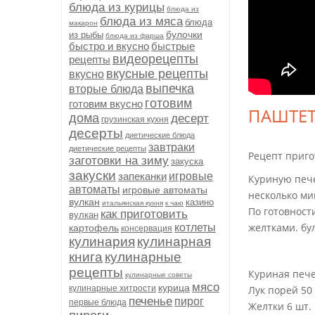
блюда из курицы
блюда из
блюда из мяса
блюда
макарон
булочки
из рыбы
блюда из фарша
быстро и вкусно
быстрые
видеорецепты
рецепты
вкусные рецепты
вкусно
выпечка
вторые блюда
готовим
готовим вкусно
ПАШТЕТ
дома
десерт
грузинская кухня
десерты
диетические блюда
завтраки
диетические рецепты
Рецепт приго
заготовки на зиму
закуска
закуски
запеканки
игровые
Куриную пече
автоматы
игровые автоматы
несколько ми
вулкан
казино
итальянская кухня
к чаю
По готовност
как приготовить
вулкан
желтками. бу
котлеты
картофель
консервация
кулинария
кулинарная
книга
кулинарные
рецепты
Куриная пече
кулинарные советы
мясо
курица
кулинарные хитрости
Лук порей 50 
печенье
пирог
первые блюда
Желтки 6 шт.