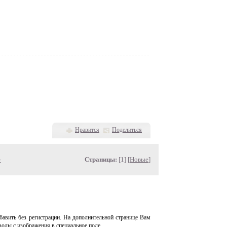
Нравится
Поделиться
»
Страницы:
[1] [
Новые
]
авить без регистрации. На дополнительной странице Вам
волы с изображения в специальное поле.