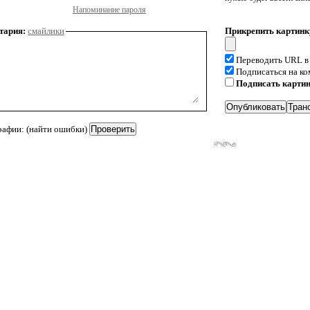
Напоминание пароля
тария:
смайлики
Прикрепить картинк
Переводить URL в
Подписаться на к
Подписать карти
рафии: (найти ошибки)