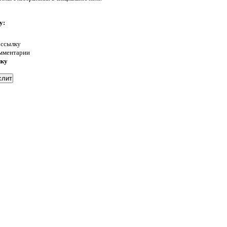
у:
 ссылку
омментарии
нку