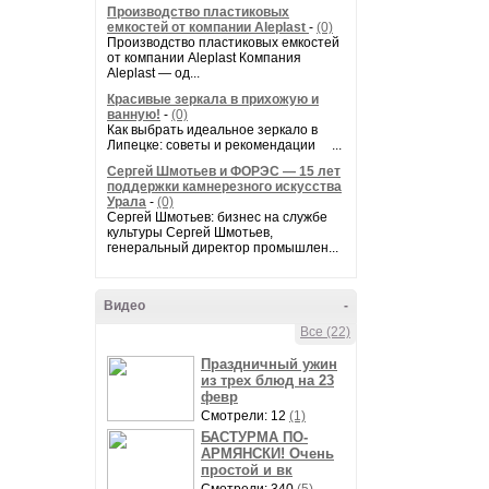
Производство пластиковых
емкостей от компании Aleplast
-
(0)
Производство пластиковых емкостей
от компании Aleplast Компания
Aleplast — од...
Красивые зеркала в прихожую и
ванную!
-
(0)
Как выбрать идеальное зеркало в
Липецке: советы и рекомендации ...
Сергей Шмотьев и ФОРЭС — 15 лет
поддержки камнерезного искусства
Урала
-
(0)
Сергей Шмотьев: бизнес на службе
культуры Сергей Шмотьев,
генеральный директор промышлен...
Видео
-
Все (22)
Праздничный ужин
из трех блюд на 23
февр
Смотрели: 12
(1)
БАСТУРМА ПО-
АРМЯНСКИ! Очень
простой и вк