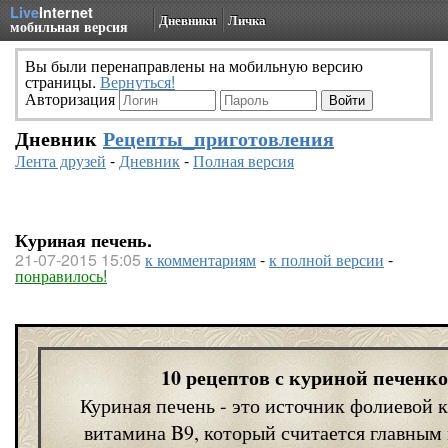
Live
Internet
Дневники
Личка
мобильная версия
Вы были перенаправлены на мобильную версию
страницы.
Вернуться!
Авторизация
Дневник
Рецепты_приготовления
Лента друзей
-
Дневник
-
Полная версия
Куриная печень.
21-07-2015 15:05
к комментариям
-
к полной версии
-
понравилось!
10 рецептов с куриной печенко
Куриная печень - это источник фолиевой 
витамина B9, который считается главным