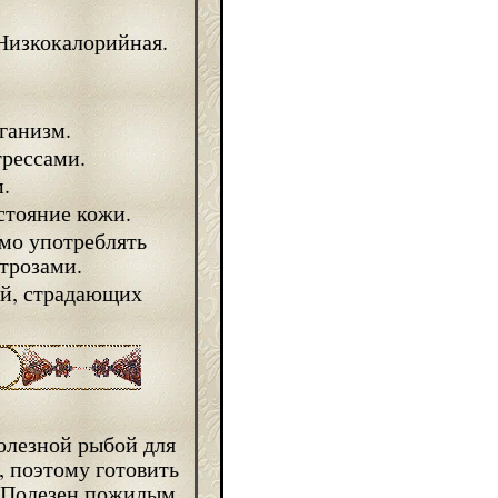
Низкокалорийная.
ганизм.
трессами.
.
стояние кожи.
имо употреблять
трозами.
ей, страдающих
полезной рыбой для
, поэтому готовить
. Полезен пожилым