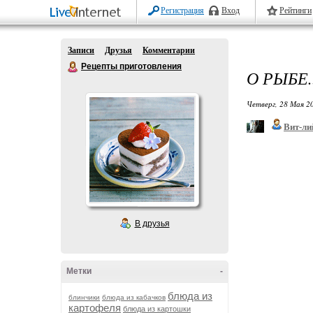
Регистрация
Вход
Рейтинги
Записи
Друзья
Комментарии
Рецепты приготовления
О РЫБЕ..
Четверг, 28 Мая 20
Вит-ли
В друзья
Метки
-
блюда из
блинчики
блюда из кабачков
картофеля
блюда из картошки