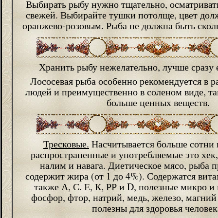
Выбирать рыбу нужно тщательно, осматривать
свежей. Выбирайте тушки потолще, цвет до
оранжево-розовым. Рыба не должна быть сколь
Хранить рыбу нежелательно, лучше сразу 
Лососевая рыба особенно рекомендуется в 
людей и преимущественно в соленом виде, та
больше ценных веществ.
Тресковые.
Насчитывается больше сотни 
распространенные и употребляемые это хек,
налим и навага. Диетическое мясо, рыба 
содержит жира (от 1 до 4%). Содержатся вит
также А, С. Е, К, РР и D, полезные микро 
фосфор, фтор, натрий, медь, железо, магний
полезны для здоровья человек