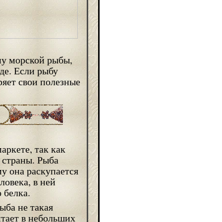
у морской рыбы,
де. Если рыбу
ряет свои полезные
ркете, так как
 страны. Рыба
му она раскупается
ловека, в ней
 белка.
ыба не такая
итает в небольших