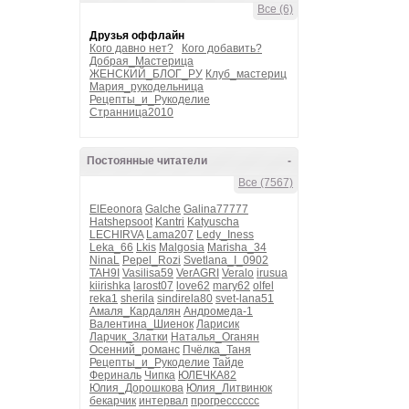
Все (6)
Друзья оффлайн
Кого давно нет?
Кого добавить?
Добрая_Мастерица
ЖЕНСКИЙ_БЛОГ_РУ
Клуб_мастериц
Мария_рукодельница
Рецепты_и_Рукоделие
Странница2010
Постоянные читатели
-
Все (7567)
ElEeonora
Galche
Galina77777
Hatshepsoot
Kantri
Katyuscha
LECHIRVA
Lama207
Ledy_Iness
Leka_66
Lkis
Malgosia
Marisha_34
NinaL
Pepel_Rozi
Svetlana_I_0902
TAH9I
Vasilisa59
VerAGRI
Veralo
irusua
kiirishka
larost07
love62
mary62
olfel
reka1
sherila
sindirela80
svet-lana51
Амаля_Кардалян
Андромеда-1
Валентина_Шиенок
Ларисик
Ларчик_Златки
Наталья_Оганян
Осенний_романс
Пчёлка_Таня
Рецепты_и_Рукоделие
Тайде
Фериналь
Чипка
ЮЛЕЧКА82
Юлия_Дорошкова
Юлия_Литвинюк
бекарчик
интервал
прогресссссс