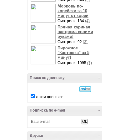
Смотрели: 340
(5)
Морковь по-
корейски за 10
минут от корей
Смотрели: 184
(4)
Пряная куриная
пастрома своими
руками!
Смотрели: 92
(3)
Пирожное
"Картошка" за 5
минут!
Смотрели: 1095
(7)
Поиск по дневнику
-
в этом дневнике
Подписка по e-mail
-
Друзья
-