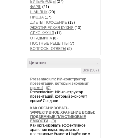
БУТЕРБРОДЫ
(27)
ФАРШ
(21)
ШАШЛЫК
(20)
ПИЦЦА
(17)
ДИЕТЫ,ПОХУДЕНИЕ
(13)
ЭКЗОТИЧЕСКАЯ КУХНЯ
(13)
СЕКС-КУХНЯ
(11)
ОТ АДМИНА
(8)
ПОСТНЫЕ РЕЦЕПТЫ
(7)
ВОПРОСЫ-ОТВЕТЫ
(5)
Цитатник
-
Все (507)
Presentacium: ИИ‑конструктор
презентаций, который экономит
время!
-
(0)
Presentacium: ИИ‑конструктор
презентаций, который экономит
время! Создани...
КАК ОРГАНИЗОВАТЬ
ЭФФЕКТИВНОЕ ХРАНЕНИЕ ВОДЫ:
ПОДЗЕМНЫЕ ПЛАСТИКОВЫЕ
ЁМКОСТИ
-
(0)
Как организовать эффективное
хранение воды: подземные
пластиковые ёмкости Надёжное х...