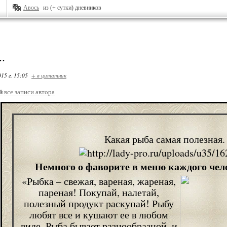
Авось
из (+ сутки) дневников
.
15 г. 15:05
+ в цитатник
й
все записи автора
Какая рыба самая полезная.
Немного о фаворите в меню каждого чел
«Рыбка – свежая, вареная, жареная,
пареная! Покупай, налетай,
полезный продукт раскупай! Рыбу
любят все и кушают ее в любом
виде. Рыба бывает разнообразной, и