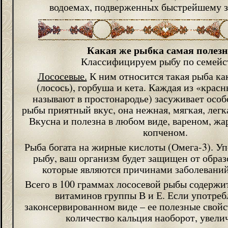
водоемах, подверженных быстрейшему з
Какая же рыбка самая полез
Классифицируем рыбу по семейс
Лососевые.
К ним относится такая рыба как
(лосось), горбуша и кета. Каждая из «красн
называют в простонародье) засуживает особ
рыбы приятный вкус, она нежная, мягкая, легк
Вкусна и полезна в любом виде, вареном, жа
копченом.
Рыба богата на жирные кислоты (Омега-3). У
рыбу, ваш организм будет защищен от образ
которые являются причинами заболевани
Всего в 100 граммах лососевой рыбы содержи
витаминов группы В и Е. Если употреб
законсервированном виде – ее полезные свойст
количество кальция наоборот, увели