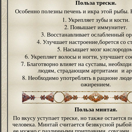
Польза трески.
Особенно полезны печень и икра этой рыбы. 
Укрепляет зубы и кости.
Повышает иммунитет.
Восстанавливает ослабленный ор
Улучшает настроение,борется со с
Насыщает мозг кислородом
Укрепляет волосы и ногти, улучшает со
Благотворно влияет на суставы, необход
людям, страдающим артритами и ар
Необходимо употреблять в рационе люд
ожирением.
Польза минтая.
По вкусу уступает треске, но также остается 
человека. Минтай считается безвкусной рыбой
ее нужно с различными приправами, соусами