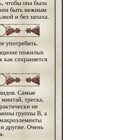
, чтобы она была
лжен быть нежным
зкой и без запаха.
ее употребить.
рационе пожилых
к как сохраняется
видов. Самые
 минтай, треска,
практически не
амины группы В, а
и макроэлементы
 и другие. Очень
а.