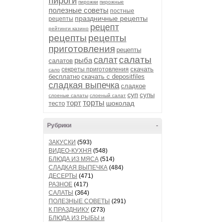
пироги
пирожки
пирожные
полезные советы
постные
праздничные рецепты
рецепты
рецепт
рейтинги казино
рецепты
рецепты
приготовления
рецепты
салаты
салат
рыба
салатов
скачать
секреты приготовления
сало
бесплатно
скачать с depositfiles
сладкая выпечка
сладкое
суп
супы
слоеные салаты
слоеный салат
торт
торты
шоколад
тесто
Рубрики
-
ЗАКУСКИ
(593)
ВИДЕО-КУХНЯ
(548)
БЛЮДА ИЗ МЯСА
(514)
СЛАДКАЯ ВЫПЕЧКА
(484)
ДЕСЕРТЫ
(471)
РАЗНОЕ
(417)
САЛАТЫ
(364)
ПОЛЕЗНЫЕ СОВЕТЫ
(291)
К ПРАЗДНИКУ
(273)
БЛЮДА ИЗ РЫБЫ и