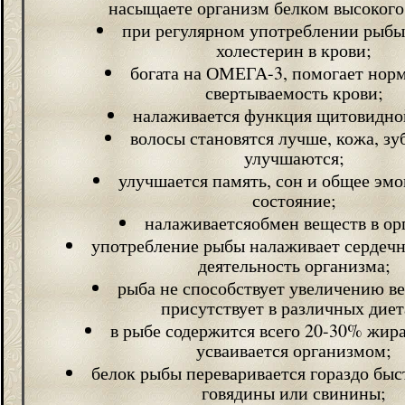
насыщаете организм белком высокого 
при регулярном употреблении рыбы
холестерин в крови;
богата на ОМЕГА-3, помогает нор
свертываемость крови;
налаживается функция щитовидно
волосы становятся лучше, кожа, зу
улучшаются;
улучшается память, сон и общее эм
состояние;
налаживаетсяобмен веществ в ор
употребление рыбы налаживает сердечн
деятельность организма;
рыба не способствует увеличению ве
присутствует в различных диет
в рыбе содержится всего 20-30% жира,
усваивается организмом;
белок рыбы переваривается гораздо быс
говядины или свинины;