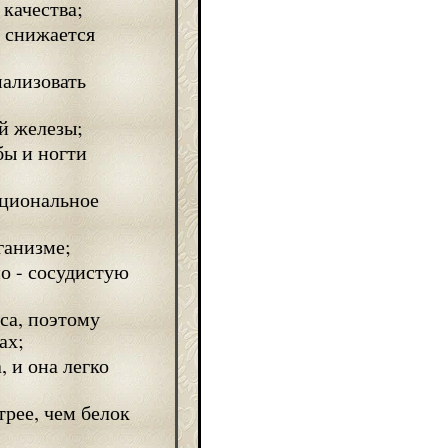
качества;
 снижается
мализовать
й железы;
бы и ногти
оциональное
ганизме;
о - сосудистую
са, поэтому
ах;
 и она легко
трее, чем белок