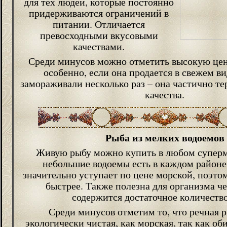
для тех людей, которые постоянно
придерживаются ограничений в
питании. Отличается
превосходными вкусовыми
качествами.
Среди минусов можно отметить высокую цен
особенно, если она продается в свежем ви
замораживали несколько раз – она частично те
качества.
Рыба из мелких водоемов
Живую рыбу можно купить в любом суперма
небольшие водоемы есть в каждом районе
значительно уступает по цене морской, поэто
быстрее. Также полезна для организма че
содержится достаточное количество
Среди минусов отметим то, что речная р
экологически чистая, как морская, так как об