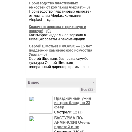
Производство пластиковых
емкостей от компании Aleplast
-
(0)
Производство пластиковых емкостей
от компании Aleplast Компания
Aleplast — од...
Красивые зеркала в прихожую и
ванную!
-
(0)
Как выбрать идеальное зеркало в
Липецке: советы и рекомендации ...
Сергей Шмотьев и ФОРЭС — 15 лет
поддержки камнерезного искусства
Урала
-
(0)
Сергей Шмотьев: бизнес на службе
культуры Сергей Шмотьев,
генеральный директор промышлен...
Видео
-
Все (22)
Праздничный ужин
из трех блюд на 23
февр
Смотрели: 12
(1)
БАСТУРМА ПО-
АРМЯНСКИ! Очень
простой и вк