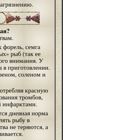
агрязнению.
ная?
твам.
 форель, семга
ых» рыб (так ее
ого внимания. У
а в приготовлении.
реном, соленом и
потребляя красную
ования тромбов,
й инфарктами.
тся дневная норма
лять рыбу в
ва не теряются, а
чивается.