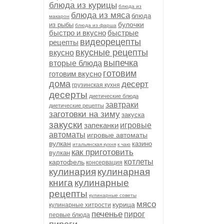
блюда из курицы
блюда из
блюда из мяса
блюда
макарон
булочки
из рыбы
блюда из фарша
быстро и вкусно
быстрые
видеорецепты
рецепты
вкусные рецепты
вкусно
выпечка
вторые блюда
готовим
готовим вкусно
дома
десерт
грузинская кухня
десерты
диетические блюда
завтраки
диетические рецепты
заготовки на зиму
закуска
закуски
запеканки
игровые
автоматы
игровые автоматы
вулкан
казино
итальянская кухня
к чаю
как приготовить
вулкан
котлеты
картофель
консервация
кулинария
кулинарная
книга
кулинарные
рецепты
кулинарные советы
мясо
курица
кулинарные хитрости
печенье
пирог
первые блюда