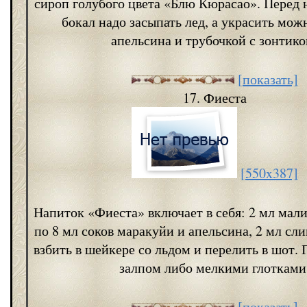
сироп голубого цвета «Блю Кюрасао». Перед 
бокал надо засыпать лед, а украсить мож
апельсина и трубочкой с зонтико
[показать]
17. Фиеста
[550x387]
Напиток «Фиеста» включает в себя: 2 мл мали
по 8 мл соков маракуйи и апельсина, 2 мл сл
взбить в шейкере со льдом и перелить в шот.
залпом либо мелкими глотками
[показать]