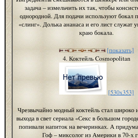
задача – измельчить их так, чтобы консист
однородной. Для подачи используют бокал 
«слинг». Долька ананаса и его лист служат 
краю бокала.
[показать]
4. Коктейль Cosmopolitan
[530x353]
Чрезвычайно модный коктейль стал широко и
выхода в свет сериала «Секс в большом городе
попивали напиток на вечеринках. А придума
Гоф – миксолог из Америки в 70-х г