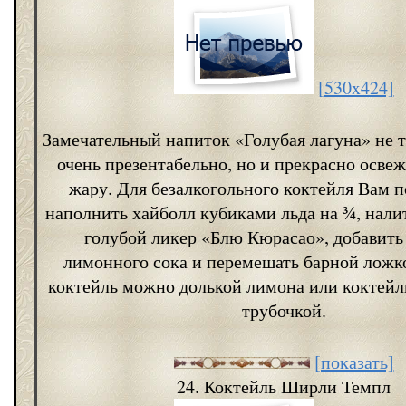
[530x424]
Замечательный напиток «Голубая лагуна» не 
очень презентабельно, но и прекрасно осве
жару. Для безалкогольного коктейля Вам п
наполнить хайболл кубиками льда на ¾, нали
голубой ликер «Блю Кюрасао», добавить
лимонного сока и перемешать барной ложк
коктейль можно долькой лимона или коктей
трубочкой.
[показать]
24. Коктейль Ширли Темпл