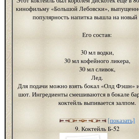
Этот коктейль был королем дискотек еще в 80-
кинофильму «Большой Лебовски», выпущенно
популярность напитка вышла на новый 
Его состав:
30 мл водки,
30 мл кофейного ликера,
30 мл сливок,
Лед.
Для подачи можно взять бокал «Олд Фэшн» 
шот. Ингредиенты смешиваются в бокале ба
коктейль выпивается залпом.
[показать]
9. Коктейль Б-52