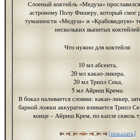
Слоеный коктейль «Медуза» прославился
астроному Полу Фишеру, который смог р
туманности «Медуза» и «Крабовидную» т
нескольких выпитых коктейлей
Что нужно для коктейля:
10 мл абсента,
20 мл какао-ликера,
20 мл Трипл Сека,
5 мл Айриш Крема.
В бокал наливается слоями: какао-ликер, за
барной ложки аккуратно вливается Трипл Сек
конце – Айриш Крем, по капле сквозь т
[показать]