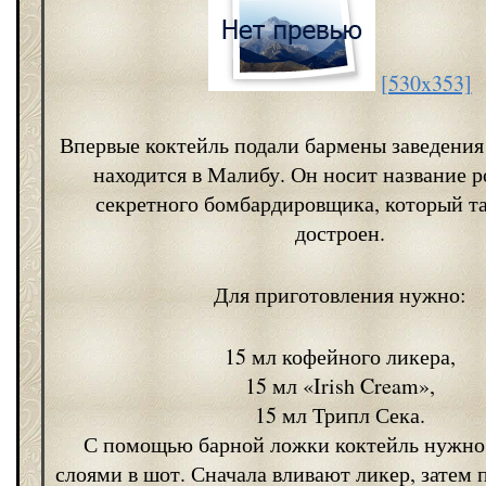
[530x353]
Впервые коктейль подали бармены заведения 
находится в Малибу. Он носит название р
секретного бомбардировщика, который та
достроен.
Для приготовления нужно:
15 мл кофейного ликера,
15 мл «Irish Cream»,
15 мл Трипл Сека.
С помощью барной ложки коктейль нужно
слоями в шот. Сначала вливают ликер, затем 