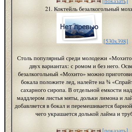
[показать]
21. Коктейль безалкогольный мох
[530x398]
Столь популярный среди молодежи «Мохито»
двух вариантах: с ромом и без него. О
безалкогольный «Мохито» можно приготовит
бокала положите лед, налейте на ¾ «Спрай
сахарного сиропа. В отдельной емкости над
маддлером листья мяты, дольки лимона и лай
добавляется в бокал и перемешивается барной
чего украшается долькой лайма и тру
[показать]