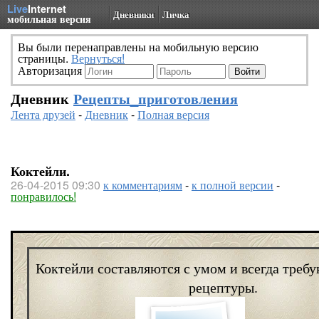
Live
Internet
Дневники
Личка
мобильная версия
Вы были перенаправлены на мобильную версию
страницы.
Вернуться!
Авторизация
Дневник
Рецепты_приготовления
Лента друзей
-
Дневник
-
Полная версия
Коктейли.
26-04-2015 09:30
к комментариям
-
к полной версии
-
понравилось!
Коктейли составляются с умом и всегда треб
рецептуры.