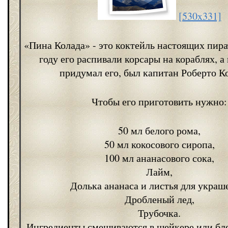
[530x331]
«Пина Колада» - это коктейль настоящих пира
году его распивали корсары на кораблях, а
придумал его, был капитан Роберто К
Чтобы его приготовить нужно:
50 мл белого рома,
50 мл кокосового сиропа,
100 мл ананасового сока,
Лайм,
Долька ананаса и листья для украш
Дробленый лед,
Трубочка.
Ингредиенты смешиваются в шейкере или бле