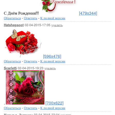
С Днём Рождения!!!
[479x344]
Обратиться
-
Ответить
-
К полной версии
02-04-2015-17:05
удалить
Hatshepsoot
[596x476]
Обратиться
-
Ответить
-
К полной версии
02-04-2015-19:23
удалить
Scarlet5
.
[700x622]
Обратиться
-
Ответить
-
К полной версии
03-04-2015-22:04
удалить
Наталья_Душкова