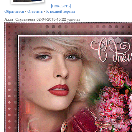
[показать]
Обратиться
-
Ответить
-
К полной версии
02-04-2015-15:22
удалить
Алла_Студентова