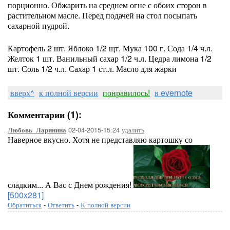
порционно. Обжарить на среднем огне с обоих сторон в
растительном масле. Перед подачей на стол посыпать
сахарной пудрой.
Картофель 2 шт. Яблоко 1/2 щт. Мука 100 г. Сода 1/4 ч.л.
Желток 1 шт. Ванильный сахар 1/2 ч.л. Цедра лимона 1/2
шт. Соль 1/2 ч.л. Сахар 1 ст.л. Масло для жарки
вверх^
к полной версии
понравилось!
в evernote
Комментарии (1):
02-04-2015-15:24
удалить
Любовь_Ларинина
Наверное вкусно. Хотя не представляю картошку со
сладким... А Вас с Днем рождения!
[500x281]
Обратиться
-
Ответить
-
К полной версии