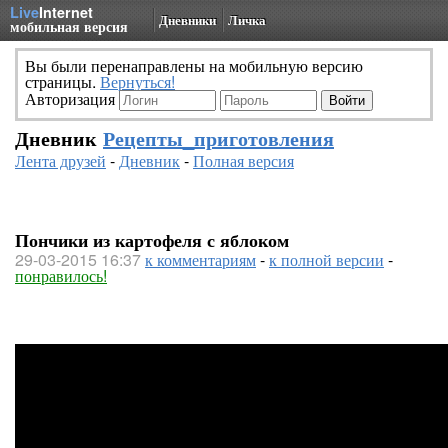
Live
Internet
Дневники
Личка
мобильная версия
Вы были перенаправлены на мобильную версию
страницы.
Вернуться!
Авторизация
Дневник
Рецепты_приготовления
Лента друзей
-
Дневник
-
Полная версия
Пончики из картофеля с яблоком
29-03-2015 16:37
к комментариям
-
к полной версии
-
понравилось!