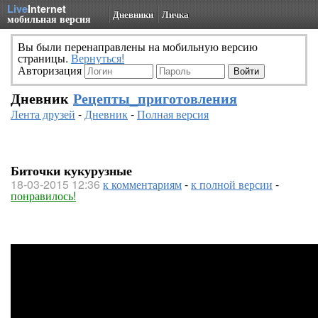
Live
Internet
Дневники
Личка
мобильная версия
Вы были перенаправлены на мобильную версию
страницы.
Вернуться!
Авторизация
Дневник
Рецепты_приготовления
Лента друзей
-
Дневник
-
Полная версия
Биточки кукурузные
18-03-2015 12:36
к комментариям
-
к полной версии
-
понравилось!