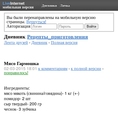
Live
Internet
Дневники
Личка
мобильная версия
Вы были перенаправлены на мобильную версию
страницы.
Вернуться!
Авторизация
Дневник
Рецепты_приготовления
Лента друзей
-
Дневник
-
Полная версия
Мясо Гармошка
02-03-2015 18:01
к комментариям
-
к полной версии
-
понравилось!
Ингредиенты:
мясо мякоть (свинина/говядина)- 1 кг (+-)
помидор- 2 шт
сыр твердый- 200 гр
чеснок- 3 зубчика