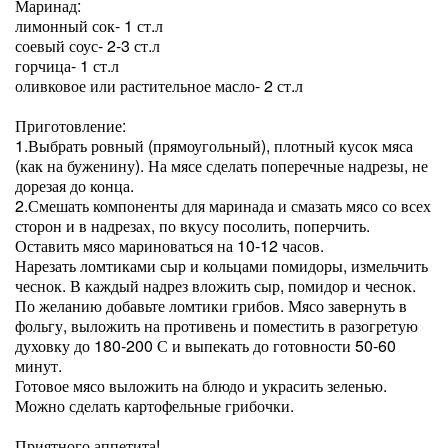
Маринад:
лимонный сок- 1 ст.л
соевый соус- 2-3 ст.л
горчица- 1 ст.л
оливковое или растительное масло- 2 ст.л
Приготовление:
1.Выбрать ровный (прямоугольный), плотный кусок мяса
(как на буженину). На мясе сделать поперечные надрезы, не
дорезая до конца.
2.Смешать компоненты для маринада и смазать мясо со всех
сторон и в надрезах, по вкусу посолить, поперчить.
Оставить мясо мариноваться на 10-12 часов.
Нарезать ломтиками сыр и кольцами помидоры, измельчить
чеснок. В каждый надрез вложить сыр, помидор и чеснок.
По желанию добавьте ломтики грибов. Мясо завернуть в
фольгу, выложить на противень и поместить в разогретую
духовку до 180-200 С и выпекать до готовности 50-60
минут.
Готовое мясо выложить на блюдо и украсить зеленью.
Можно сделать картофельные грибочки.
Приятного аппетита!