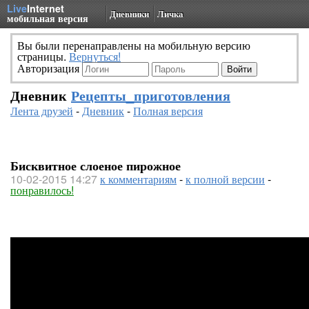
Live
Internet
Дневники
Личка
мобильная версия
Вы были перенаправлены на мобильную версию
страницы.
Вернуться!
Авторизация
Дневник
Рецепты_приготовления
Лента друзей
-
Дневник
-
Полная версия
Бисквитное слоеное пирожное
10-02-2015 14:27
к комментариям
-
к полной версии
-
понравилось!