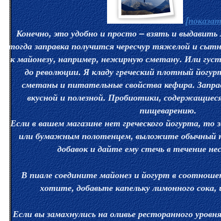
[показат
Конечно, это удобно и просто – взять и выдавить
тогда заправка получится чересчур тяжелой и сытн
к майонезу, например, нежирную сметану. Или густ
до революции. Я кладу греческий плотный йогур
сметаны и питательные свойства кефира. Заправ
вкусной и полезной. Пробиотики, содержащиеся
пищеварению.
Если в вашем магазине нет греческого йогурта, то
или бумажным полотенцем, выложите обычный н
добавок и дайте ему стечь в течение нес
В пиале соедините майонез и йогурт в соотношен
хотите, добавьте капельку лимонного сока, 
Если вы замахнулись на оливье ресторанного уровн