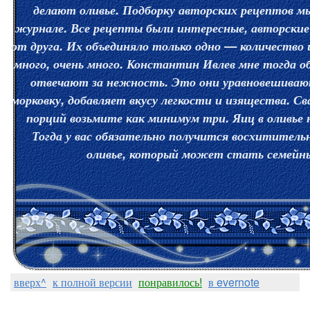
делают оливье. Подборку авторских рецептов мы
журнале. Все рецепты были интересные, авторские 
от друга. Их объединяло только одно — количество 
много, очень много. Константин Ивлев мне тогда об
отвечают за нежность. Это они уравновешиваю
морковку, добавляет вкусу легкости и изящества. Св
порций возьмите как минимум три. Яиц в оливье 
Тогда у вас обязательно получится восхититель
оливье, который может стать семейн
вверх^
к полной версии
понравилось!
в evernote