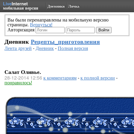
Live
Internet
Дневники
Личка
мобильная версия
Вы были перенаправлены на мобильную версию
страницы.
Вернуться!
Авторизация
Дневник
Рецепты_приготовления
Лента друзей
-
Дневник
-
Полная версия
Салат Оливье.
28-12-2014 12:56
к комментариям
-
к полной версии
-
понравилось!