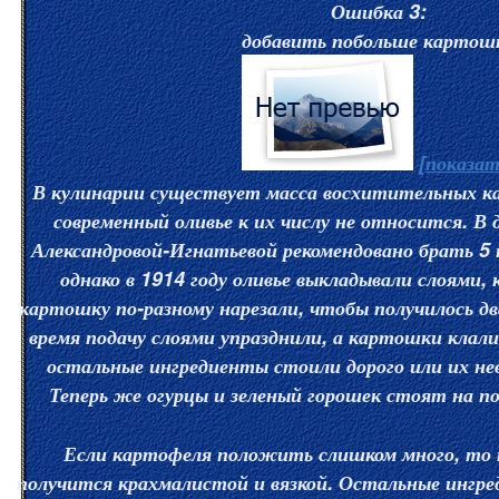
Ошибка 3:
добавить побольше картош
[показат
В кулинарии существует масса восхитительных к
современный оливье к их числу не относится. В
Александровой-Игнатьевой рекомендовано брать 5 
однако в 1914 году оливье выкладывали слоями, 
картошку по-разному нарезали, чтобы получилось два
время подачу слоями упразднили, а картошки клал
остальные ингредиенты стоили дорого или их н
Теперь же огурцы и зеленый горошек стоят на по
Если картофеля положить слишком много, то 
получится крахмалистой и вязкой. Остальные ингр