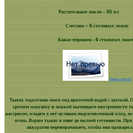
Растительное масло
– 50 м
Сметана
– 6 столовых ложек
Какао порошок
- 6 столовых ложе
[показать]
Тыкву тщательно моем под проточной водой с щеткой.
срезаем макушку и ложкой вычищаем внутренности 
кастрюлю, кладем в неё целиком подготовленный плод, за
огонь. Варим тыкву в вине до полной готовности. При
аккуратно переворачиваем, чтобы она проварил