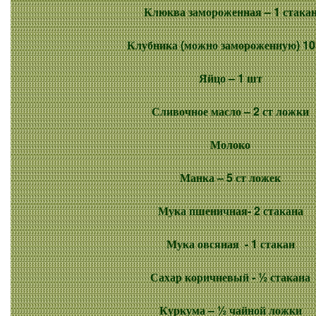
Клюква замороженная
– 1 стака
Клубника
(можно замороженную) 10
Яйцо
– 1 шт
Сливочное масло
– 2 ст ложки
Молоко
Манка –
5 ст ложек
Мука
пшеничная
- 2 стакана
Мука овсяная
- 1 стакан
Сахар коричневый
- ½ стакана
Куркума
– ½ чайной ложки