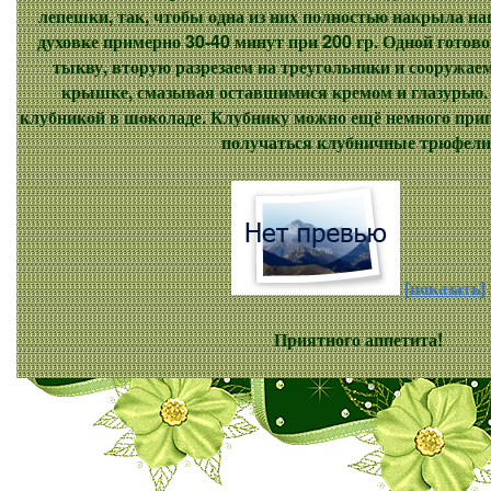
лепешки, так, чтобы одна из них полностью накрыла н
духовке примерно 30-40 минут при 200 гр. Одной гото
тыкву, вторую разрезаем на треугольники и сооружае
крышке, смазывая оставшимися кремом и глазурью.
клубникой в шоколаде. Клубнику можно ещё немного при
получаться клубничные трюфели
[показать]
Приятного аппетита!