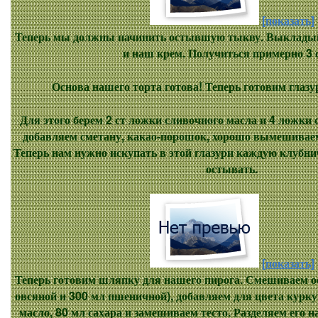
[показать]
Теперь мы должны начинить остывшую тыкву. Выкладыва
и наш крем. Получиться примерно 3 
Основа нашего торта готова! Теперь готовим глазу
Для этого берем 2 ст ложки сливочного масла и 4 ложки 
добавляем сметану, какао-порошок, хорошо вымешиваем
Теперь нам нужно искупать в этой глазури каждую клубн
остывать.
[показать]
Теперь готовим шляпку для нашего пирога. Смешиваем о
овсяной и 300 мл пшеничной), добавляем для цвета курку
масло, 80 мл сахара и замешиваем тесто. Разделяем его н