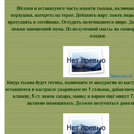
Яблоки и оставшуюся часть мякоти тыквы, включая 
верхушки, натереть на терке. Добавить пару ложек воды
протушить в сотейнике. Остудить получившееся пюре. До
ложки пшеничной муки. Из полученной массы на сково
оладьи.
[показать]
Когда тыква будет готова, вынимаем ее аккуратно из кас
оставшееся в кастрюле увариваем по 1 стакана, добавляе
клюкву, 5 ст ложек сахара, манку и варим ещё минут 7
активно помешивать. Должен получиться доволь