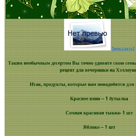
[показать]
Таким необычным десертом Вы точно удивите свою семь
рецепт для вечеринки на Хэллоуи
Итак, продукты, которые нам понадобятся для 
Красное вино –
1 бутылка
Сочная красивая тыква
- 1 шт
Яблоко
– 1 шт